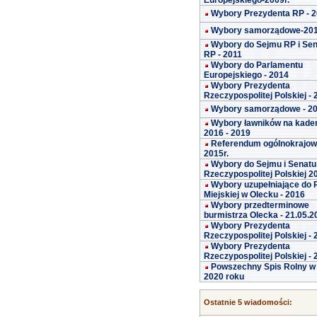
Europejskiego-2009r.
Wybory Prezydenta RP - 
Wybory samorządowe-20
Wybory do Sejmu RP i Se
RP - 2011
Wybory do Parlamentu
Europejskiego - 2014
Wybory Prezydenta
Rzeczypospolitej Polskiej -
Wybory samorządowe - 2
Wybory ławników na kade
2016 - 2019
Referendum ogólnokrajo
2015r.
Wybory do Sejmu i Senatu
Rzeczypospolitej Polskiej 2
Wybory uzupełniające do 
Miejskiej w Olecku - 2016
Wybory przedterminowe
burmistrza Olecka - 21.05.2
Wybory Prezydenta
Rzeczypospolitej Polskiej -
Wybory Prezydenta
Rzeczypospolitej Polskiej -
Powszechny Spis Rolny w
2020 roku
Ostatnie 5 wiadomości: