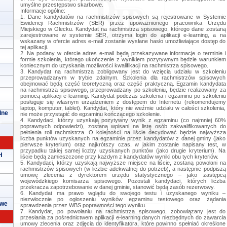
umyślne przestępstwo skarbowe.
Informacje ogólne:
1. Dane kandydatów na rachmistrzów spisowych są rejestrowane w Systemie
Ewidencji Rachmistrzów (SER) przez upoważnionego pracownika Urzędu
Miejskiego w Olecku. Kandydat na rachmistrza spisowego, którego dane zostaną
zarejestrowane w systemie SER, otrzyma login do aplikacji e-learning, a na
wskazany w ofercie adres e-mail zostanie wysłane hasło umożliwiające dostęp do
tej aplikacji.
2. Na podany w ofercie adres e-mail będą przekazywane informacje o terminie i
formie szkolenia, którego ukończenie z wynikiem pozytywnym będzie warunkiem
koniecznym do uzyskania możliwości kwalifikacji na rachmistrza spisowego.
3. Kandydat na rachmistrza zobligowany jest do wzięcia udziału w szkoleniu
przeprowadzanym w trybie zdalnym. Szkolenia dla rachmistrzów spisowych
obejmować będą część teoretyczną oraz część praktyczną. Egzamin kandydata
na rachmistrza spisowego, przeprowadzany po szkoleniu, będzie realizowany za
pomocą aplikacji e-learning. Kandydat podczas szkolenia i egzaminu po szkoleniu
posługuje się własnym urządzeniem z dostępem do Internetu (rekomendujemy
laptop, komputer, tablet). Kandydat, który nie weźmie udziału w całości szkolenia,
lne
nie może przystąpić do egzaminu kończącego szkolenie.
4. Kandydaci, którzy uzyskają pozytywny wynik z egzaminu (co najmniej 60%
poprawnych odpowiedzi), zostaną wpisani na listę osób zakwalifikowanych do
pełnienia roli rachmistrza. O kolejności na liście decydować będzie najwyższa
liczba punktów uzyskanych na egzaminie przez kandydatów z danej gminy (jako
pierwsze kryterium) oraz najkrótszy czas, w jakim zostanie napisany test, w
przypadku takiej samej liczby uzyskanych punktów (jako drugie kryterium). Na
H
liście będą zamieszczone przy każdym z kandydatów wyniki obu tych kryteriów.
5. Kandydaci, którzy uzyskają najwyższe miejsce na liście, zostaną powołani na
rachmistrzów spisowych (w liczbie adekwatnej do potrzeb), a następnie podpiszą
umowę zlecenia z dyrektorem urzędu statystycznego – jako zastępcą
wojewódzkiego komisarza spisowego. Pozostali kandydaci, których liczba
przekracza zapotrzebowanie w danej gminie, stanowić będą zasób rezerwowy.
6. Kandydat ma prawo wglądu do swojego testu i uzyskanego wyniku –
niezwłocznie po ogłoszeniu wyników egzaminu testowego oraz żądania
owe
sprawdzenia przez WBS poprawności tego wyniku.
7. Kandydat, po powołaniu na rachmistrza spisowego, zobowiązany jest do
przesłania za pośrednictwem aplikacji e-learning danych niezbędnych do zawarcia
umowy zlecenia oraz zdjęcia do identyfikatora, które powinno spełniać określone