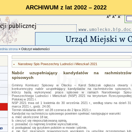
ARCHIWUM z lat 2002 – 2022
0
+
-
A
A
A
ednia strona
» Odczyt wiadomości
Narodowy Spis Powszechny Ludności i Mieszkań 2021
Nabór uzupełniający kandydatów na rachmistrzów
spisowych
Gminny Komisarz Spisowy w Olecku – Karol Sobczak ogłasza otwarty i
konkurencyjny nabór uzupełniający kandydatów na rachmistrzów spisowych,
którzy będą wykonywać prace spisowe w ramach Narodowego Spisu
Powszechnego Ludności i Mieszkań (NSP) 2021 na terytorium Rzeczpospolitej
Polskiej w 2021 r.
NSP 2021 trwa od 1 kwietnia do 30 września 2021 r., według stanu na dzień 31
marca 2021 r., godz. 24.00.
Termin składania ofert: od 28 czerwca do 2 lipca 2021 r.
Kandydat na rachmistrza spisowego powinien spełniać następujące warunki:
a. mieć ukończone 18 lat,
b. cieszyć się nieposzlakowaną opinią,
c. posiadać co najmniej średnie wykształcenie,
d. posługiwać się językiem polskim w mowie i piśmie,
go
e. nie być skazanym prawomocnym wyrokiem za umyślne przestępstwo lub