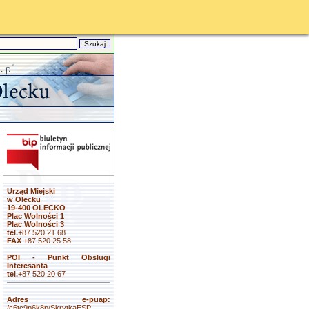
Urząd Miejski
w Olecku
19-400 OLECKO
Plac Wolności 1
Plac Wolności 3
tel.
+87 520 21 68
FAX
+87 520 25 58
POI - Punkt Obsługi
Interesanta
tel.
+87 520 20 67
Adres e-puap:
/c6tc9p6k8p/SkrytkaESP