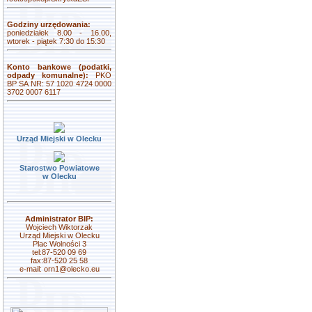
Godziny urzędowania:
poniedziałek 8.00 - 16.00,
wtorek - piątek 7:30 do 15:30
Konto bankowe (podatki,
odpady komunalne):
PKO
BP SA NR: 57 1020 4724 0000
3702 0007 6117
Urząd Miejski w Olecku
Starostwo Powiatowe
w Olecku
Administrator BIP:
Wojciech Wiktorzak
Urząd Miejski w Olecku
Plac Wolności 3
tel:87-520 09 69
fax:87-520 25 58
e-mail:
orn1@olecko.eu