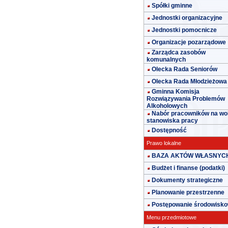
Spółki gminne
Jednostki organizacyjne
Jednostki pomocnicze
Organizacje pozarządowe
Zarządca zasobów
komunalnych
Olecka Rada Seniorów
Olecka Rada Młodzieżowa
Gminna Komisja
Rozwiązywania Problemów
Alkoholowych
Nabór pracowników na wo
stanowiska pracy
Dostępność
Prawo lokalne
BAZA AKTÓW WŁASNYC
Budżet i finanse (podatki)
Dokumenty strategiczne
Planowanie przestrzenne
Postępowanie środowisk
Menu przedmiotowe