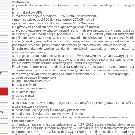
wymagania:
a. jednolite tło, oświetlone, pozbawione cieni i elementów ozdobnych oraz innych
osób,
b. format pliku – JPG,
c. rozmiar rzeczywisty zdjęcia – 23x30mm, co odpowiada:
• przy rozdzielczości 300 dpi, rozmiarowi 272x354 pixeli,
• przy rozdzielczości 600 dpi, rozmiarowi 543x709 pixeli.
Do głównych zadań rachmistrza spisowego należeć będzie:
1. przeprowadzenie wywiadów bezpośrednich lub telefonicznych, w zależności od
aktualnej sytuacji związanej z pandemią COVID-19, z wykorzystaniem urządzenia
mobilnego wyposażonego w oprogramowanie dedykowane do przeprowadzenia
spisu (interaktywną aplikację formularzową), które zostanie mu przekazane na
podstawie protokołu przekazania stanowiącego załącznik do umowy zlecenia;
2. zebranie danych według ustalonej metodologii i zgodnie z kluczem pytań w
aplikacji formularzowej;
3. przejęcie części zadań innych rachmistrzów spisowych w sytuacji awaryjnej, np.
gdy zmniejszy się liczba rachmistrzów w gminie z powodu rezygnacji, zachorowań
itp. lub dotrzymanie terminu realizacji spisu będzie zagrożone.
Do złożenia oferty przez kandydata na rachmistrza spisowego można skorzystać
z formularza „Formularz – oferta kandydata na rachmistrza spisowego do
E
narodowego spisu powszechnego ludności i mieszkań w 2021 r., zawierającego:
1. dane osobowe i kontaktowe:
a. imię (imiona) i nazwisko,
b. datę urodzenia,
c. adres zamieszkania,
d. numer telefonu,
e. adres e-mail,
2. oświadczenie o:
a. nieskazaniu prawomocnym wyrokiem za umyślne przestępstwa lub umyślne
przestępstwa skarbowe,
b. posiadaniu co najmniej średniego wykształcenia,
ny
c. znajomości języka polskiego w mowie i piśmie,
d. świadomości odpowiedzialności karnej za złożenie fałszywego oświadczenia.
Składanie ofert:
1. Kandydat na rachmistrza spisowego w NSP 2021 może składać dokumenty
osobiście w siedzibie Urzędu Miejskiego w Olecku lub za pośrednictwem: poczty
elektronicznej (na skrzynkę e-mailową urzędu:
usc@um.olecko.pl
), platformy