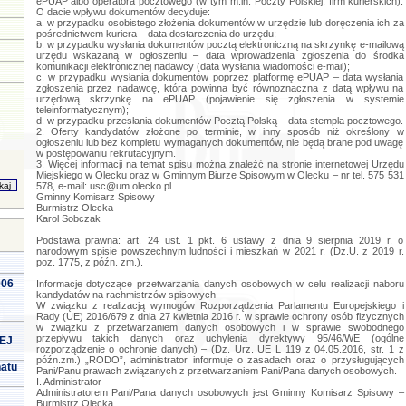
ePUAP albo operatora pocztowego (w tym m.in. Poczty Polskiej, firm kurierskich).
O dacie wpływu dokumentów decyduje:
a. w przypadku osobistego złożenia dokumentów w urzędzie lub doręczenia ich za
pośrednictwem kuriera – data dostarczenia do urzędu;
b. w przypadku wysłania dokumentów pocztą elektroniczną na skrzynkę e-mailową
urzędu wskazaną w ogłoszeniu – data wprowadzenia zgłoszenia do środka
komunikacji elektronicznej nadawcy (data wysłania wiadomości e-mail);
c. w przypadku wysłania dokumentów poprzez platformę ePUAP – data wysłania
zgłoszenia przez nadawcę, która powinna być równoznaczna z datą wpływu na
urzędową skrzynkę na ePUAP (pojawienie się zgłoszenia w systemie
teleinformatycznym);
d. w przypadku przesłania dokumentów Pocztą Polską – data stempla pocztowego.
2. Oferty kandydatów złożone po terminie, w inny sposób niż określony w
ogłoszeniu lub bez kompletu wymaganych dokumentów, nie będą brane pod uwagę
w postępowaniu rekrutacyjnym.
3. Więcej informacji na temat spisu można znaleźć na stronie internetowej Urzędu
Miejskiego w Olecku oraz w Gminnym Biurze Spisowym w Olecku – nr tel. 575 531
578, e-mail:
usc@um.olecko.pl
.
Gminny Komisarz Spisowy
Burmistrz Olecka
Karol Sobczak
Podstawa prawna: art. 24 ust. 1 pkt. 6 ustawy z dnia 9 sierpnia 2019 r. o
narodowym spisie powszechnym ludności i mieszkań w 2021 r. (Dz.U. z 2019 r.
poz. 1775, z późn. zm.).
006
Informacje dotyczące przetwarzania danych osobowych w celu realizacji naboru
kandydatów na rachmistrzów spisowych
W związku z realizacją wymogów Rozporządzenia Parlamentu Europejskiego i
Rady (UE) 2016/679 z dnia 27 kwietnia 2016 r. w sprawie ochrony osób fizycznych
w związku z przetwarzaniem danych osobowych i w sprawie swobodnego
przepływu takich danych oraz uchylenia dyrektywy 95/46/WE (ogólne
EJ
rozporządzenie o ochronie danych) – (Dz. Urz. UE L 119 z 04.05.2016, str. 1 z
późn.zm.) „RODO”, administrator informuje o zasadach oraz o przysługujących
natu
Pani/Panu prawach związanych z przetwarzaniem Pani/Pana danych osobowych.
I. Administrator
Administratorem Pani/Pana danych osobowych jest Gminny Komisarz Spisowy –
Burmistrz Olecka.