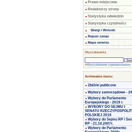
Prawo miejscowe
Redaktorzy strony
Statystyka odwiedzin
Statystyka czytalności
Skargi i Wnioski
Rejestr zmian
Mapa serwisu
Wyszukiwarka
»
Wyszukiwanie zaawansowane
Archiwalne menu:
Zbiórki publiczne
Wybory samorządowe - 2
Wybory do Parlamentu
Europejskiego - 2019 r.
WYBORY DO SEJMU I
SENATU RZECZYPOSPOLIT
POLSKIEJ 2019
Wybory do Sejmu RP i Se
RP - 21.10.2007r.
Wybory do Parlamentu