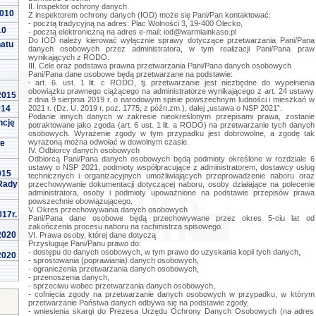
II. Inspektor ochrony danych
2010
Z inspektorem ochrony danych (IOD) może się Pani/Pan kontaktować:
- pocztą tradycyjną na adres: Plac Wolności 3, 19-400 Olecko,
10
- pocztą elektroniczną na adres e-mail:
iod@warmiainkaso.pl
Do IOD należy kierować wyłącznie sprawy dotyczące przetwarzania Pani/Pana
natu
danych osobowych przez administratora, w tym realizacji Pani/Pana praw
wynikających z RODO.
III. Cele oraz podstawa prawna przetwarzania Pani/Pana danych osobowych
Pani/Pana dane osobowe będą przetwarzane na podstawie:
- art. 6. ust. 1 lit. c RODO, tj. przetwarzanie jest niezbędne do wypełnienia
obowiązku prawnego ciążącego na administratorze wynikającego z art. 24 ustawy
 2015
z dnia 9 sierpnia 2019 r. o narodowym spisie powszechnym ludności i mieszkań w
014
2021 r. (Dz. U. 2019 r. poz. 1775, z późn.zm.), dalej „ustawa o NSP 2021”.
Podanie innych danych w zakresie nieokreślonym przepisami prawa, zostanie
ncję
potraktowane jako zgoda (art. 6 ust. 1 lit. a RODO) na przetwarzanie tych danych
osobowych. Wyrażenie zgody w tym przypadku jest dobrowolne, a zgodę tak
wyrażoną można odwołać w dowolnym czasie.
we
IV. Odbiorcy danych osobowych
Odbiorcą Pani/Pana danych osobowych będą podmioty określone w rozdziale 6
ustawy o NSP 2021, podmioty współpracujące z administratorem, dostawcy usług
015
technicznych i organizacyjnych umożliwiających przeprowadzenie naboru oraz
Rady
przechowywanie dokumentacji dotyczącej naboru, osoby działające na polecenie
administratora, osoby i podmioty upoważnione na podstawie przepisów prawa
powszechnie obowiązującego.
V. Okres przechowywania danych osobowych
017r.
Pani/Pana dane osobowe będą przechowywane przez okres 5-ciu lat od
zakończenia procesu naboru na rachmistrza spisowego.
 2020
VI. Prawa osoby, której dane dotyczą
Przysługuje Pani/Panu prawo do:
- dostępu do danych osobowych, w tym prawo do uzyskania kopii tych danych,
 2020
- sprostowania (poprawiania) danych osobowych,
- ograniczenia przetwarzania danych osobowych,
- przenoszenia danych,
- sprzeciwu wobec przetwarzania danych osobowych,
- cofnięcia zgody na przetwarzanie danych osobowych w przypadku, w którym
przetwarzanie Państwa danych odbywa się na podstawie zgody,
- wniesienia skargi do Prezesa Urzędu Ochrony Danych Osobowych (na adres