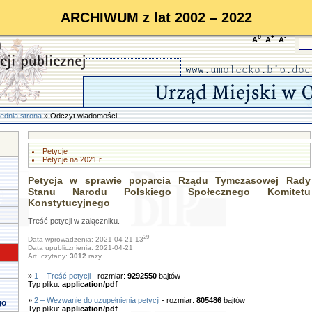
ARCHIWUM z lat 2002 – 2022
0
+
-
A
A
A
ednia strona
» Odczyt wiadomości
Petycje
Petycje na 2021 r.
Petycja w sprawie poparcia Rządu Tymczasowej Rady
Stanu Narodu Polskiego Społecznego Komitetu
Konstytucyjnego
Treść petycji w załączniku.
29
Data wprowadzenia: 2021-04-21 13
Data upublicznienia: 2021-04-21
Art. czytany:
3012
razy
»
1 – Treść petycji
- rozmiar:
9292550
bajtów
Typ pliku:
application/pdf
»
2 – Wezwanie do uzupełnienia petycji
- rozmiar:
805486
bajtów
go
Typ pliku:
application/pdf