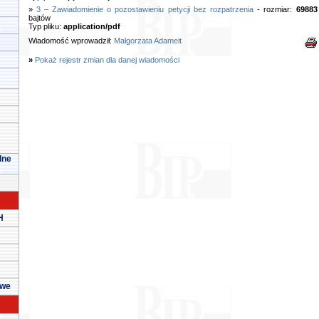
»
3 – Zawiadomienie o pozostawieniu petycji bez rozpatrzenia
- rozmiar:
69883
bajtów
Typ pliku:
application/pdf
Wiadomość wprowadził:
Małgorzata Adameit
»
Pokaż rejestr zmian dla danej wiadomości
lne
H
owe