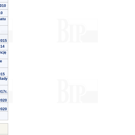
2010
10
natu
 2015
014
ncję
we
015
Rady
017r.
 2020
 2020