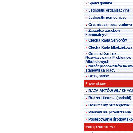
Spółki gminne
Jednostki organizacyjne
Jednostki pomocnicze
Organizacje pozarządowe
Zarządca zasobów
komunalnych
Olecka Rada Seniorów
Olecka Rada Młodzieżowa
Gminna Komisja
Rozwiązywania Problemów
Alkoholowych
Nabór pracowników na wo
stanowiska pracy
Dostępność
Prawo lokalne
BAZA AKTÓW WŁASNYC
Budżet i finanse (podatki)
Dokumenty strategiczne
Planowanie przestrzenne
Postępowanie środowisk
Menu przedmiotowe