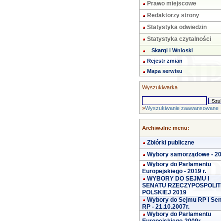
Prawo miejscowe
Redaktorzy strony
Statystyka odwiedzin
Statystyka czytalności
Skargi i Wnioski
Rejestr zmian
Mapa serwisu
Wyszukiwarka
»
Wyszukiwanie zaawansowane
Archiwalne menu:
Zbiórki publiczne
Wybory samorządowe - 2
Wybory do Parlamentu
Europejskiego - 2019 r.
WYBORY DO SEJMU I
SENATU RZECZYPOSPOLIT
POLSKIEJ 2019
Wybory do Sejmu RP i Se
RP - 21.10.2007r.
Wybory do Parlamentu