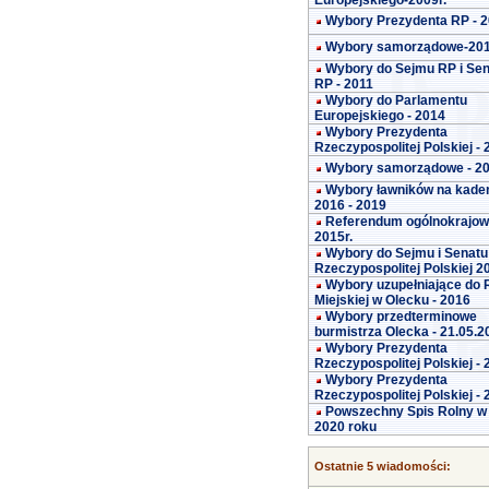
Europejskiego-2009r.
Wybory Prezydenta RP - 
Wybory samorządowe-20
Wybory do Sejmu RP i Se
RP - 2011
Wybory do Parlamentu
Europejskiego - 2014
Wybory Prezydenta
Rzeczypospolitej Polskiej -
Wybory samorządowe - 2
Wybory ławników na kade
2016 - 2019
Referendum ogólnokrajo
2015r.
Wybory do Sejmu i Senatu
Rzeczypospolitej Polskiej 2
Wybory uzupełniające do 
Miejskiej w Olecku - 2016
Wybory przedterminowe
burmistrza Olecka - 21.05.2
Wybory Prezydenta
Rzeczypospolitej Polskiej -
Wybory Prezydenta
Rzeczypospolitej Polskiej -
Powszechny Spis Rolny w
2020 roku
Ostatnie 5 wiadomości: