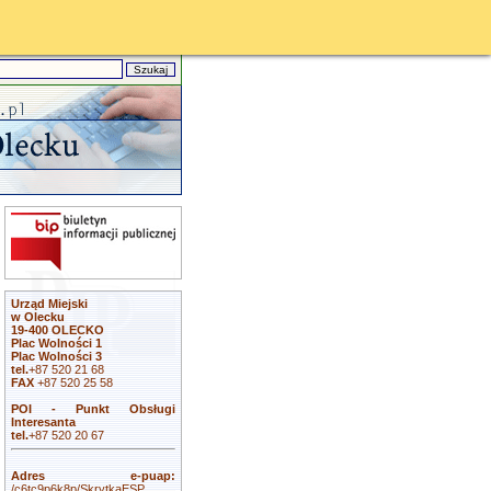
Urząd Miejski
w Olecku
19-400 OLECKO
Plac Wolności 1
Plac Wolności 3
tel.
+87 520 21 68
FAX
+87 520 25 58
POI - Punkt Obsługi
Interesanta
tel.
+87 520 20 67
Adres e-puap:
/c6tc9p6k8p/SkrytkaESP