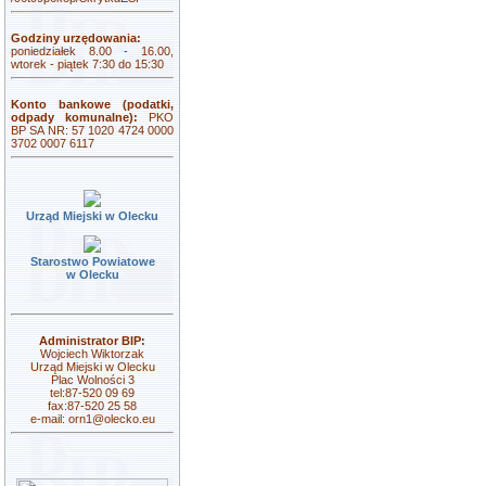
Godziny urzędowania:
poniedziałek 8.00 - 16.00,
wtorek - piątek 7:30 do 15:30
Konto bankowe (podatki,
odpady komunalne):
PKO
BP SA NR: 57 1020 4724 0000
3702 0007 6117
Urząd Miejski w Olecku
Starostwo Powiatowe
w Olecku
Administrator BIP:
Wojciech Wiktorzak
Urząd Miejski w Olecku
Plac Wolności 3
tel:87-520 09 69
fax:87-520 25 58
e-mail:
orn1@olecko.eu