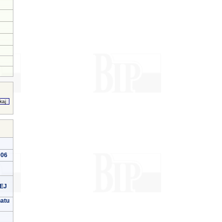
006
EJ
natu