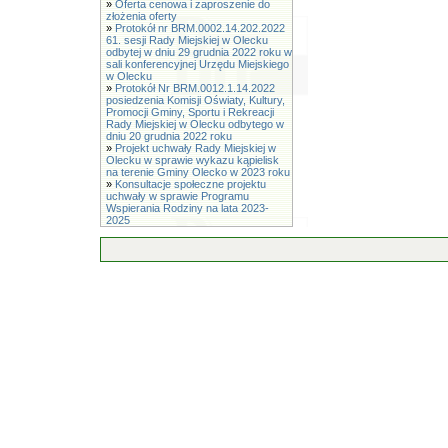
»
Oferta cenowa i zaproszenie do
złożenia oferty
»
Protokół nr BRM.0002.14.202.2022
61. sesji Rady Miejskiej w Olecku
odbytej w dniu 29 grudnia 2022 roku w
sali konferencyjnej Urzędu Miejskiego
w Olecku
»
Protokół Nr BRM.0012.1.14.2022
posiedzenia Komisji Oświaty, Kultury,
Promocji Gminy, Sportu i Rekreacji
Rady Miejskiej w Olecku odbytego w
dniu 20 grudnia 2022 roku
»
Projekt uchwały Rady Miejskiej w
Olecku w sprawie wykazu kąpielisk
na terenie Gminy Olecko w 2023 roku
»
Konsultacje społeczne projektu
uchwały w sprawie Programu
Wspierania Rodziny na lata 2023-
2025