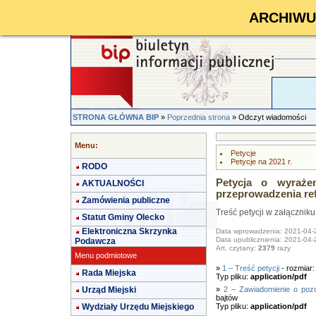
ARCHIWUM 
STRONA GŁÓWNA BIP
»
Poprzednia strona
» Odczyt wiadomości
Menu:
Petycje
Petycje na 2021 r.
RODO
Petycja o wyraże
AKTUALNOŚCI
przeprowadzenia r
Zamówienia publiczne
Treść petycji w załączniku
Statut Gminy Olecko
Elektroniczna Skrzynka
Data wprowadzenia: 2021-04-
Data upublicznienia: 2021-04-
Podawcza
Art. czytany:
2379
razy
Menu podmiotowe
»
1 – Treść petycji
- rozmiar
Rada Miejska
Typ pliku:
application/pdf
Urząd Miejski
»
2 – Zawiadomienie o pozo
bajtów
Wydziały Urzędu Miejskiego
Typ pliku:
application/pdf