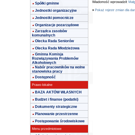
Wiadomość wprowadził:
Małg
Spółki gminne
»
Pokaż rejestr zmian dla da
Jednostki organizacyjne
Jednostki pomocnicze
Organizacje pozarządowe
Zarządca zasobów
komunalnych
Olecka Rada Seniorów
Olecka Rada Młodzieżowa
Gminna Komisja
Rozwiązywania Problemów
Alkoholowych
Nabór pracowników na wolne
stanowiska pracy
Dostępność
Prawo lokalne
BAZA AKTÓW WŁASNYCH
Budżet i finanse (podatki)
Dokumenty strategiczne
Planowanie przestrzenne
Postępowanie środowiskowe
Menu przedmiotowe