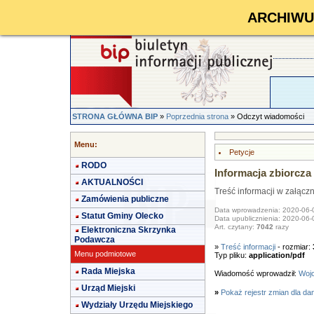
ARCHIWUM 
STRONA GŁÓWNA BIP
»
Poprzednia strona
» Odczyt wiadomości
Menu:
Petycje
RODO
Informacja zbiorcza 
AKTUALNOŚCI
Treść informacji w załącz
Zamówienia publiczne
Data wprowadzenia: 2020-06-
Statut Gminy Olecko
Data upublicznienia: 2020-06-
Art. czytany:
7042
razy
Elektroniczna Skrzynka
Podawcza
»
Treść informacji
- rozmiar:
Menu podmiotowe
Typ pliku:
application/pdf
Rada Miejska
Wiadomość wprowadził:
Wojc
Urząd Miejski
»
Pokaż rejestr zmian dla da
Wydziały Urzędu Miejskiego