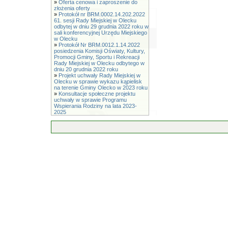
»
Oferta cenowa i zaproszenie do
złożenia oferty
»
Protokół nr BRM.0002.14.202.2022
61. sesji Rady Miejskiej w Olecku
odbytej w dniu 29 grudnia 2022 roku w
sali konferencyjnej Urzędu Miejskiego
w Olecku
»
Protokół Nr BRM.0012.1.14.2022
posiedzenia Komisji Oświaty, Kultury,
Promocji Gminy, Sportu i Rekreacji
Rady Miejskiej w Olecku odbytego w
dniu 20 grudnia 2022 roku
»
Projekt uchwały Rady Miejskiej w
Olecku w sprawie wykazu kąpielisk
na terenie Gminy Olecko w 2023 roku
»
Konsultacje społeczne projektu
uchwały w sprawie Programu
Wspierania Rodziny na lata 2023-
2025