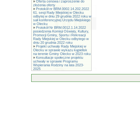
»
Oferta cenowa i zaproszenie do
złożenia oferty
»
Protokół nr BRM.0002.14.202.2022
61. sesji Rady Miejskiej w Olecku
odbytej w dniu 29 grudnia 2022 roku w
sali konferencyjnej Urzędu Miejskiego
w Olecku
»
Protokół Nr BRM.0012.1.14.2022
posiedzenia Komisji Oświaty, Kultury,
Promocji Gminy, Sportu i Rekreacji
Rady Miejskiej w Olecku odbytego w
dniu 20 grudnia 2022 roku
»
Projekt uchwały Rady Miejskiej w
Olecku w sprawie wykazu kąpielisk
na terenie Gminy Olecko w 2023 roku
»
Konsultacje społeczne projektu
uchwały w sprawie Programu
Wspierania Rodziny na lata 2023-
2025