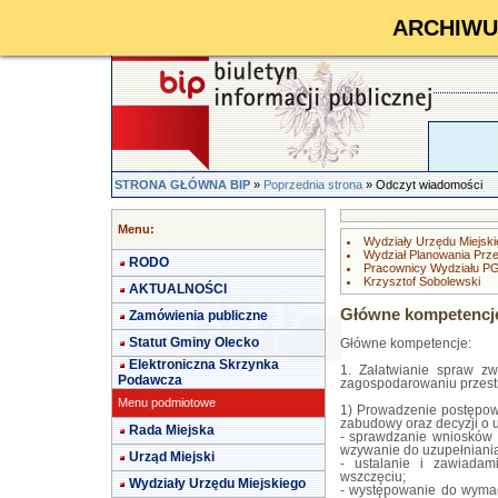
ARCHIWUM 
STRONA GŁÓWNA BIP
»
Poprzednia strona
» Odczyt wiadomości
Menu:
Wydziały Urzędu Miejski
Wydział Planowania Prz
RODO
Pracownicy Wydziału P
Krzysztof Sobolewski
AKTUALNOŚCI
Główne kompetencj
Zamówienia publiczne
Statut Gminy Olecko
Główne kompetencje:
Elektroniczna Skrzynka
1. Załatwianie spraw zw
Podawcza
zagospodarowaniu przest
Menu podmiotowe
1) Prowadzenie postępow
zabudowy oraz decyzji o us
Rada Miejska
- sprawdzanie wniosków
wzywanie do uzupełniania
Urząd Miejski
- ustalanie i zawiadam
wszczęciu;
Wydziały Urzędu Miejskiego
- występowanie do wyma