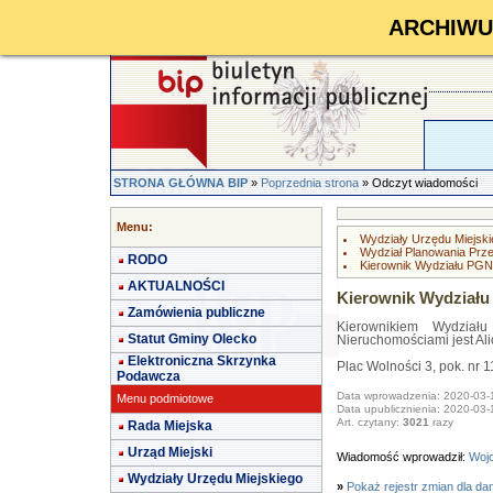
ARCHIWUM 
STRONA GŁÓWNA BIP
»
Poprzednia strona
» Odczyt wiadomości
Menu:
Wydziały Urzędu Miejski
Wydział Planowania Prz
RODO
Kierownik Wydziału PGN
AKTUALNOŚCI
Kierownik Wydział
Zamówienia publiczne
Kierownikiem Wydziału
Statut Gminy Olecko
Nieruchomościami jest Al
Elektroniczna Skrzynka
Plac Wolności 3, pok. nr 1
Podawcza
Data wprowadzenia: 2020-03-
Menu podmiotowe
Data upublicznienia: 2020-03-
Art. czytany:
3021
razy
Rada Miejska
Urząd Miejski
Wiadomość wprowadził:
Wojc
Wydziały Urzędu Miejskiego
»
Pokaż rejestr zmian dla da