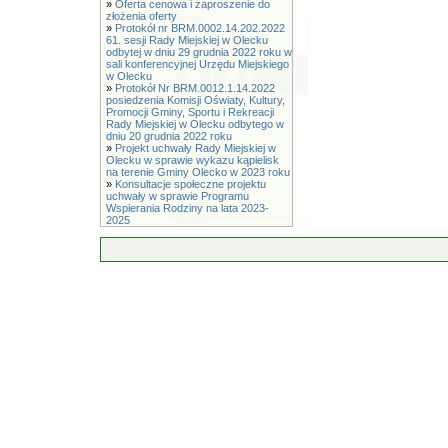
»
Oferta cenowa i zaproszenie do
złożenia oferty
»
Protokół nr BRM.0002.14.202.2022
61. sesji Rady Miejskiej w Olecku
odbytej w dniu 29 grudnia 2022 roku w
sali konferencyjnej Urzędu Miejskiego
w Olecku
»
Protokół Nr BRM.0012.1.14.2022
posiedzenia Komisji Oświaty, Kultury,
Promocji Gminy, Sportu i Rekreacji
Rady Miejskiej w Olecku odbytego w
dniu 20 grudnia 2022 roku
»
Projekt uchwały Rady Miejskiej w
Olecku w sprawie wykazu kąpielisk
na terenie Gminy Olecko w 2023 roku
»
Konsultacje społeczne projektu
uchwały w sprawie Programu
Wspierania Rodziny na lata 2023-
2025