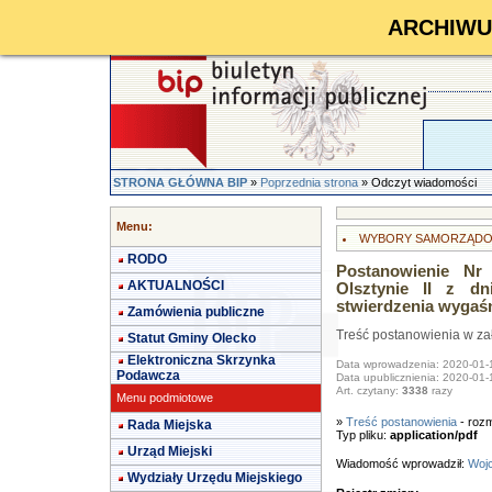
ARCHIWUM 
STRONA GŁÓWNA BIP
»
Poprzednia strona
» Odczyt wiadomości
Menu:
WYBORY SAMORZĄDO
RODO
Postanowienie Nr
AKTUALNOŚCI
Olsztynie II z d
stwierdzenia wygaś
Zamówienia publiczne
Treść postanowienia w za
Statut Gminy Olecko
Elektroniczna Skrzynka
Data wprowadzenia: 2020-01-
Podawcza
Data upublicznienia: 2020-01-
Art. czytany:
3338
razy
Menu podmiotowe
»
Treść postanowienia
- rozm
Rada Miejska
Typ pliku:
application/pdf
Urząd Miejski
Wiadomość wprowadził:
Wojc
Wydziały Urzędu Miejskiego