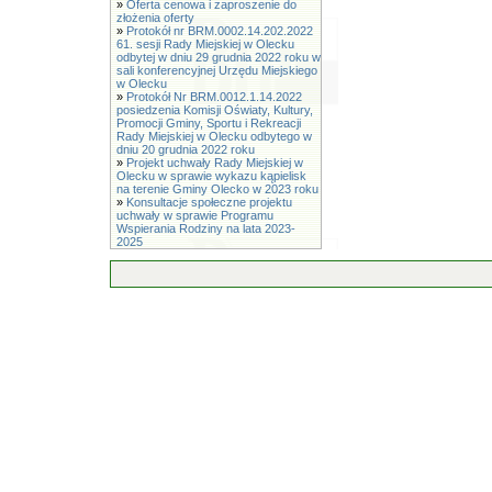
»
Oferta cenowa i zaproszenie do
złożenia oferty
»
Protokół nr BRM.0002.14.202.2022
61. sesji Rady Miejskiej w Olecku
odbytej w dniu 29 grudnia 2022 roku w
sali konferencyjnej Urzędu Miejskiego
w Olecku
»
Protokół Nr BRM.0012.1.14.2022
posiedzenia Komisji Oświaty, Kultury,
Promocji Gminy, Sportu i Rekreacji
Rady Miejskiej w Olecku odbytego w
dniu 20 grudnia 2022 roku
»
Projekt uchwały Rady Miejskiej w
Olecku w sprawie wykazu kąpielisk
na terenie Gminy Olecko w 2023 roku
»
Konsultacje społeczne projektu
uchwały w sprawie Programu
Wspierania Rodziny na lata 2023-
2025