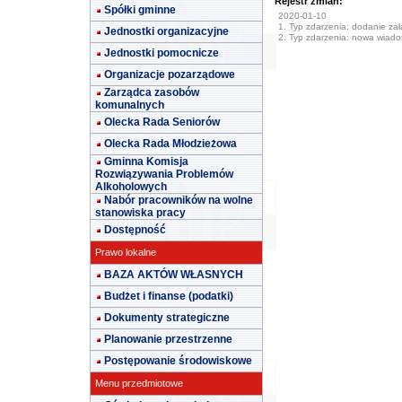
Rejestr zmian:
Spółki gminne
2020-01-10
1. Typ zdarzenia: dodanie załą
Jednostki organizacyjne
2. Typ zdarzenia: nowa wiad
Jednostki pomocnicze
Organizacje pozarządowe
Zarządca zasobów
komunalnych
Olecka Rada Seniorów
Olecka Rada Młodzieżowa
Gminna Komisja
Rozwiązywania Problemów
Alkoholowych
Nabór pracowników na wolne
stanowiska pracy
Dostępność
Prawo lokalne
BAZA AKTÓW WŁASNYCH
Budżet i finanse (podatki)
Dokumenty strategiczne
Planowanie przestrzenne
Postępowanie środowiskowe
Menu przedmiotowe