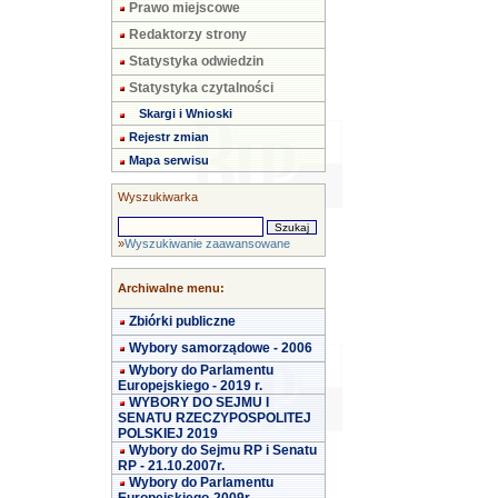
Prawo miejscowe
Redaktorzy strony
Statystyka odwiedzin
Statystyka czytalności
Skargi i Wnioski
Rejestr zmian
Mapa serwisu
Wyszukiwarka
»
Wyszukiwanie zaawansowane
Archiwalne menu:
Zbiórki publiczne
Wybory samorządowe - 2006
Wybory do Parlamentu
Europejskiego - 2019 r.
WYBORY DO SEJMU I
SENATU RZECZYPOSPOLITEJ
POLSKIEJ 2019
Wybory do Sejmu RP i Senatu
RP - 21.10.2007r.
Wybory do Parlamentu