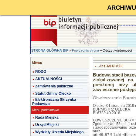
ARCHIWUM 
STRONA GŁÓWNA BIP
»
Poprzednia strona
» Odczyt wiadomości
Menu:
AKTUALNOŚCI
RODO
Budowa stacji bazow
AKTUALNOŚCI
zlokalizowanej na
położonej przy 
Zamówienia publiczne
zawieszenie postęp
Statut Gminy Olecko
Obwieszczenie Burmis
Elektroniczna Skrzynka
Podawcza
Olecko, 01 sierpnia 2019 r
BURMISTRZ OLECKA
Menu podmiotowe
BI.6733.40.2018
Rada Miejska
OBWIESZCZENIE BURMI
Zgodnie z art. 53 ust. 1 u
Urząd Miejski
i zagospodarowaniu prze
oraz
Wydziały Urzędu Miejskiego
art. 49, 97 § 1 pkt. 4Kpa, z