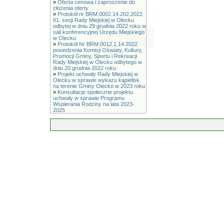
»
Oferta cenowa i zaproszenie do
złożenia oferty
»
Protokół nr BRM.0002.14.202.2022
61. sesji Rady Miejskiej w Olecku
odbytej w dniu 29 grudnia 2022 roku w
sali konferencyjnej Urzędu Miejskiego
w Olecku
»
Protokół Nr BRM.0012.1.14.2022
posiedzenia Komisji Oświaty, Kultury,
Promocji Gminy, Sportu i Rekreacji
Rady Miejskiej w Olecku odbytego w
dniu 20 grudnia 2022 roku
»
Projekt uchwały Rady Miejskiej w
Olecku w sprawie wykazu kąpielisk
na terenie Gminy Olecko w 2023 roku
»
Konsultacje społeczne projektu
uchwały w sprawie Programu
Wspierania Rodziny na lata 2023-
2025