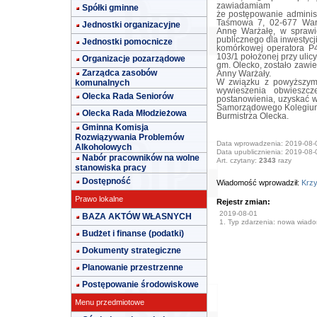
zawiadamiam
Spółki gminne
że postępowanie administ
Taśmowa 7, 02-677 Wars
Jednostki organizacyjne
Annę Warżałę, w sprawie
publicznego dla inwestycj
Jednostki pomocnicze
komórkowej operatora P4
103/1 położonej przy ulic
Organizacje pozarządowe
gm. Olecko, zostało zawi
Zarządca zasobów
Anny Warżały.
komunalnych
W związku z powyższym 
wywieszenia obwieszcz
Olecka Rada Seniorów
postanowienia, uzyskać w
Samorządowego Kolegium
Olecka Rada Młodzieżowa
Burmistrza Olecka.
Gminna Komisja
Rozwiązywania Problemów
Data wprowadzenia: 2019-08-
Alkoholowych
Data upublicznienia: 2019-08-
Nabór pracowników na wolne
Art. czytany:
2343
razy
stanowiska pracy
Dostępność
Wiadomość wprowadził:
Krzy
Prawo lokalne
Rejestr zmian:
2019-08-01
BAZA AKTÓW WŁASNYCH
1. Typ zdarzenia: nowa wiad
Budżet i finanse (podatki)
Dokumenty strategiczne
Planowanie przestrzenne
Postępowanie środowiskowe
Menu przedmiotowe