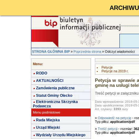
ARCHIWUM 
STRONA GŁÓWNA BIP
»
Poprzednia strona
» Odczyt wiadomości
Menu:
Petycje
Petycje na 2019 r.
RODO
Petycja w sprawie 
AKTUALNOŚCI
gminę na usługi tel
Zamówienia publiczne
Treść petycji w załączniku
Statut Gminy Olecko
Elektroniczna Skrzynka
Data wprowadzenia: 2019-05-
Data upublicznienia: 2019-05-
Podawcza
Art. czytany:
3393
razy
Menu podmiotowe
»
Odpowiedź na petycję
- ro
Rada Miejska
Typ pliku:
application/pdf
Urząd Miejski
»
Treść petycji
- rozmiar:
36
Typ pliku:
application/pdf
Wydziały Urzędu Miejskiego