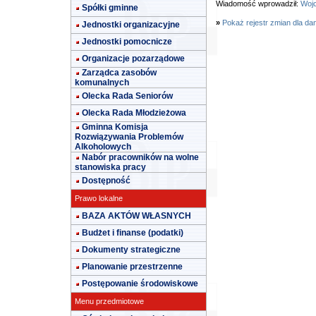
Wiadomość wprowadził:
Wojc
Spółki gminne
»
Pokaż rejestr zmian dla da
Jednostki organizacyjne
Jednostki pomocnicze
Organizacje pozarządowe
Zarządca zasobów
komunalnych
Olecka Rada Seniorów
Olecka Rada Młodzieżowa
Gminna Komisja
Rozwiązywania Problemów
Alkoholowych
Nabór pracowników na wolne
stanowiska pracy
Dostępność
Prawo lokalne
BAZA AKTÓW WŁASNYCH
Budżet i finanse (podatki)
Dokumenty strategiczne
Planowanie przestrzenne
Postępowanie środowiskowe
Menu przedmiotowe