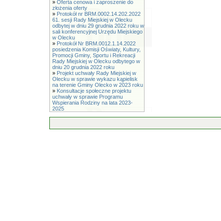
»
Oferta cenowa i zaproszenie do
złożenia oferty
»
Protokół nr BRM.0002.14.202.2022
61. sesji Rady Miejskiej w Olecku
odbytej w dniu 29 grudnia 2022 roku w
sali konferencyjnej Urzędu Miejskiego
w Olecku
»
Protokół Nr BRM.0012.1.14.2022
posiedzenia Komisji Oświaty, Kultury,
Promocji Gminy, Sportu i Rekreacji
Rady Miejskiej w Olecku odbytego w
dniu 20 grudnia 2022 roku
»
Projekt uchwały Rady Miejskiej w
Olecku w sprawie wykazu kąpielisk
na terenie Gminy Olecko w 2023 roku
»
Konsultacje społeczne projektu
uchwały w sprawie Programu
Wspierania Rodziny na lata 2023-
2025