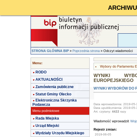
ARCHIWUM 
STRONA GŁÓWNA BIP
»
Poprzednia strona
» Odczyt wiadomości
Menu:
Wybory do Parlamentu Eu
RODO
WYNIKI WY
AKTUALNOŚCI
EUROPEJSKIEGO
Zamówienia publiczne
WYNIKI WYBORÓW DO 
Statut Gminy Olecko
Elektroniczna Skrzynka
Podawcza
Data wprowadzenia: 2019-05-
Data upublicznienia: 2019-05-
Menu podmiotowe
Art. czytany:
4422
razy
Rada Miejska
Wiadomość wprowadził:
Wojc
Urząd Miejski
Rejestr zmian:
Wydziały Urzędu Miejskiego
2019-06-05