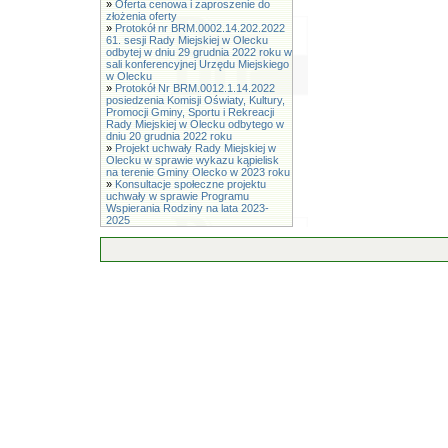
»
Oferta cenowa i zaproszenie do
złożenia oferty
»
Protokół nr BRM.0002.14.202.2022
61. sesji Rady Miejskiej w Olecku
odbytej w dniu 29 grudnia 2022 roku w
sali konferencyjnej Urzędu Miejskiego
w Olecku
»
Protokół Nr BRM.0012.1.14.2022
posiedzenia Komisji Oświaty, Kultury,
Promocji Gminy, Sportu i Rekreacji
Rady Miejskiej w Olecku odbytego w
dniu 20 grudnia 2022 roku
»
Projekt uchwały Rady Miejskiej w
Olecku w sprawie wykazu kąpielisk
na terenie Gminy Olecko w 2023 roku
»
Konsultacje społeczne projektu
uchwały w sprawie Programu
Wspierania Rodziny na lata 2023-
2025