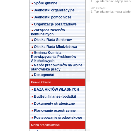
1. Typ zdarzenia: edycja wia
Spółki gminne
2019-05-30
Jednostki organizacyjne
2. Typ zdarzenia: nowa wiad
Jednostki pomocnicze
Organizacje pozarządowe
Zarządca zasobów
komunalnych
Olecka Rada Seniorów
Olecka Rada Młodzieżowa
Gminna Komisja
Rozwiązywania Problemów
Alkoholowych
Nabór pracowników na wolne
stanowiska pracy
Dostępność
Prawo lokalne
BAZA AKTÓW WŁASNYCH
Budżet i finanse (podatki)
Dokumenty strategiczne
Planowanie przestrzenne
Postępowanie środowiskowe
Menu przedmiotowe