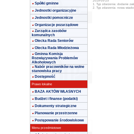
2019-05-25
Spółki gminne
1. Typ zdarzenia: dodanie załą
2. Typ zdarzenia: nowa wiad
Jednostki organizacyjne
Jednostki pomocnicze
Organizacje pozarządowe
Zarządca zasobów
komunalnych
Olecka Rada Seniorów
Olecka Rada Młodzieżowa
Gminna Komisja
Rozwiązywania Problemów
Alkoholowych
Nabór pracowników na wolne
stanowiska pracy
Dostępność
Prawo lokalne
BAZA AKTÓW WŁASNYCH
Budżet i finanse (podatki)
Dokumenty strategiczne
Planowanie przestrzenne
Postępowanie środowiskowe
Menu przedmiotowe