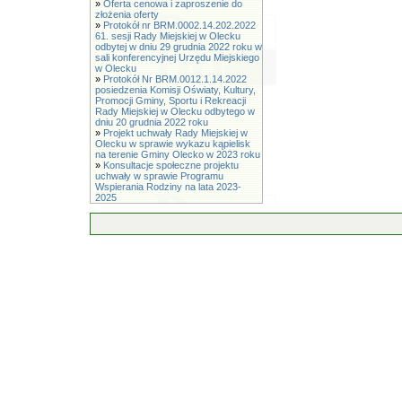
»
Oferta cenowa i zaproszenie do
złożenia oferty
»
Protokół nr BRM.0002.14.202.2022
61. sesji Rady Miejskiej w Olecku
odbytej w dniu 29 grudnia 2022 roku w
sali konferencyjnej Urzędu Miejskiego
w Olecku
»
Protokół Nr BRM.0012.1.14.2022
posiedzenia Komisji Oświaty, Kultury,
Promocji Gminy, Sportu i Rekreacji
Rady Miejskiej w Olecku odbytego w
dniu 20 grudnia 2022 roku
»
Projekt uchwały Rady Miejskiej w
Olecku w sprawie wykazu kąpielisk
na terenie Gminy Olecko w 2023 roku
»
Konsultacje społeczne projektu
uchwały w sprawie Programu
Wspierania Rodziny na lata 2023-
2025