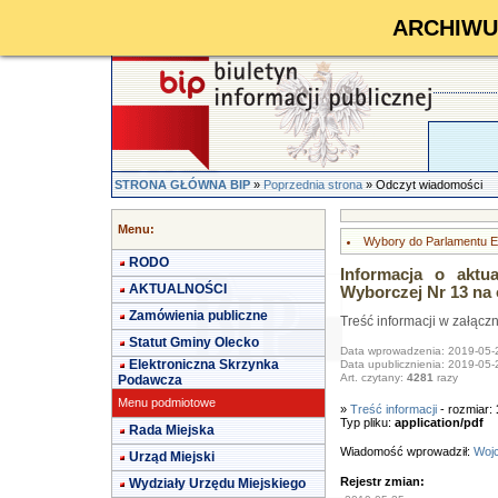
ARCHIWUM 
STRONA GŁÓWNA BIP
»
Poprzednia strona
» Odczyt wiadomości
Menu:
Wybory do Parlamentu Eu
RODO
Informacja o aktu
AKTUALNOŚCI
Wyborczej Nr 13 na
Zamówienia publiczne
Treść informacji w załącz
Statut Gminy Olecko
Data wprowadzenia: 2019-05-
Elektroniczna Skrzynka
Data upublicznienia: 2019-05-
Art. czytany:
4281
razy
Podawcza
Menu podmiotowe
»
Treść informacji
- rozmiar:
Typ pliku:
application/pdf
Rada Miejska
Wiadomość wprowadził:
Wojc
Urząd Miejski
Rejestr zmian:
Wydziały Urzędu Miejskiego