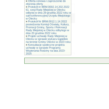
»
Oferta cenowa i zaproszenie do
złożenia oferty
»
Protokół nr BRM.0002.14.202.2022
61. sesji Rady Miejskiej w Olecku
odbytej w dniu 29 grudnia 2022 roku w
sali konferencyjnej Urzędu Miejskiego
w Olecku
»
Protokół Nr BRM.0012.1.14.2022
posiedzenia Komisji Oświaty, Kultury,
Promocji Gminy, Sportu i Rekreacji
Rady Miejskiej w Olecku odbytego w
dniu 20 grudnia 2022 roku
»
Projekt uchwały Rady Miejskiej w
Olecku w sprawie wykazu kąpielisk
na terenie Gminy Olecko w 2023 roku
»
Konsultacje społeczne projektu
uchwały w sprawie Programu
Wspierania Rodziny na lata 2023-
2025