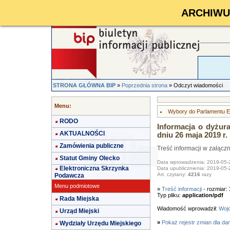
ARCHIWUM 
STRONA GŁÓWNA BIP
»
Poprzednia strona
» Odczyt wiadomości
Menu:
Wybory do Parlamentu Eu
RODO
Informacja o dyżur
AKTUALNOŚCI
dniu 26 maja 2019 r.
Zamówienia publiczne
Treść informacji w załącz
Statut Gminy Olecko
Data wprowadzenia: 2019-05-
Elektroniczna Skrzynka
Data upublicznienia: 2019-05-
Art. czytany:
4216
razy
Podawcza
Menu podmiotowe
»
Treść informacji
- rozmiar:
Typ pliku:
application/pdf
Rada Miejska
Wiadomość wprowadził:
Wojc
Urząd Miejski
»
Pokaż rejestr zmian dla da
Wydziały Urzędu Miejskiego