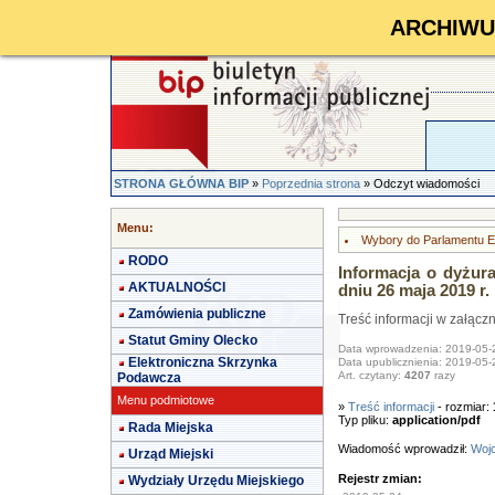
ARCHIWUM 
STRONA GŁÓWNA BIP
»
Poprzednia strona
» Odczyt wiadomości
Menu:
Wybory do Parlamentu Eu
RODO
Informacja o dyżur
AKTUALNOŚCI
dniu 26 maja 2019 r.
Zamówienia publiczne
Treść informacji w załącz
Statut Gminy Olecko
Data wprowadzenia: 2019-05-
Elektroniczna Skrzynka
Data upublicznienia: 2019-05-
Art. czytany:
4207
razy
Podawcza
Menu podmiotowe
»
Treść informacji
- rozmiar:
Typ pliku:
application/pdf
Rada Miejska
Wiadomość wprowadził:
Wojc
Urząd Miejski
Rejestr zmian:
Wydziały Urzędu Miejskiego