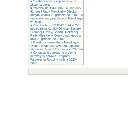
»
Oferta cenowa i zaproszenie do
złożenia oferty
»
Protokół nr BRM.0002.14.202.2022
61. sesji Rady Miejskiej w Olecku
odbytej w dniu 29 grudnia 2022 roku w
sali konferencyjnej Urzędu Miejskiego
w Olecku
»
Protokół Nr BRM.0012.1.14.2022
posiedzenia Komisji Oświaty, Kultury,
Promocji Gminy, Sportu i Rekreacji
Rady Miejskiej w Olecku odbytego w
dniu 20 grudnia 2022 roku
»
Projekt uchwały Rady Miejskiej w
Olecku w sprawie wykazu kąpielisk
na terenie Gminy Olecko w 2023 roku
»
Konsultacje społeczne projektu
uchwały w sprawie Programu
Wspierania Rodziny na lata 2023-
2025