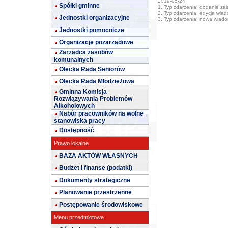
2019-05-24
Spółki gminne
1. Typ zdarzenia: dodanie załą
2. Typ zdarzenia: edycja wia
Jednostki organizacyjne
3. Typ zdarzenia: nowa wiad
Jednostki pomocnicze
Organizacje pozarządowe
Zarządca zasobów
komunalnych
Olecka Rada Seniorów
Olecka Rada Młodzieżowa
Gminna Komisja
Rozwiązywania Problemów
Alkoholowych
Nabór pracowników na wolne
stanowiska pracy
Dostępność
Prawo lokalne
BAZA AKTÓW WŁASNYCH
Budżet i finanse (podatki)
Dokumenty strategiczne
Planowanie przestrzenne
Postępowanie środowiskowe
Menu przedmiotowe