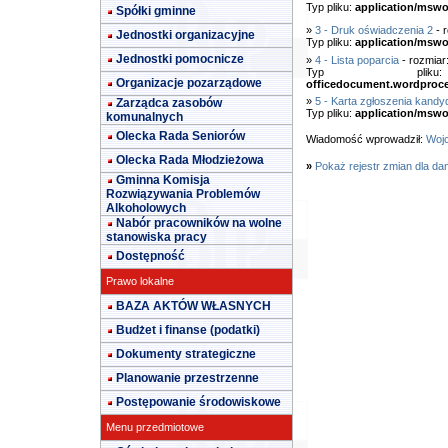
Typ pliku:
application/mswo
Spółki gminne
»
3 - Druk oświadczenia 2
- 
Jednostki organizacyjne
Typ pliku:
application/mswo
Jednostki pomocnicze
»
4 - Lista poparcia
- rozmiar
Typ pl
Organizacje pozarządowe
officedocument.wordproc
»
5 - Karta zgłoszenia kandy
Zarządca zasobów
Typ pliku:
application/mswo
komunalnych
Olecka Rada Seniorów
Wiadomość wprowadził:
Wojc
Olecka Rada Młodzieżowa
»
Pokaż rejestr zmian dla da
Gminna Komisja
Rozwiązywania Problemów
Alkoholowych
Nabór pracowników na wolne
stanowiska pracy
Dostępność
Prawo lokalne
BAZA AKTÓW WŁASNYCH
Budżet i finanse (podatki)
Dokumenty strategiczne
Planowanie przestrzenne
Postępowanie środowiskowe
Menu przedmiotowe