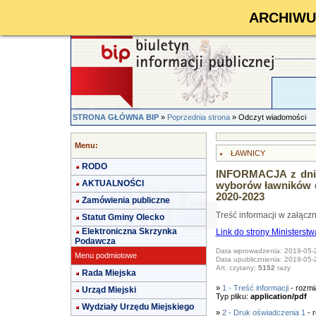
ARCHIWUM 
STRONA GŁÓWNA BIP
»
Poprzednia strona
» Odczyt wiadomości
Menu:
ŁAWNICY
RODO
INFORMACJA z dnia 
AKTUALNOŚCI
wyborów ławników 
2020-2023
Zamówienia publiczne
Treść informacji w załącz
Statut Gminy Olecko
Elektroniczna Skrzynka
Link do strony Ministerst
Podawcza
Data wprowadzenia: 2019-05-
Menu podmiotowe
Data upublicznienia: 2019-05-
Art. czytany:
5152
razy
Rada Miejska
»
1 - Treść informacji
- rozmi
Urząd Miejski
Typ pliku:
application/pdf
Wydziały Urzędu Miejskiego
»
2 - Druk oświadczenia 1
- 