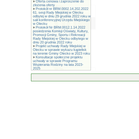
»
Oferta cenowa i zaproszenie do
złożenia oferty
»
Protokół nr BRM.0002.14.202.2022
61. sesji Rady Miejskiej w Olecku
odbytej w dniu 29 grudnia 2022 roku w
sali konferencyjnej Urzędu Miejskiego
w Olecku
»
Protokół Nr BRM.0012.1.14.2022
posiedzenia Komisji Oświaty, Kultury,
Promocji Gminy, Sportu i Rekreacji
Rady Miejskiej w Olecku odbytego w
dniu 20 grudnia 2022 roku
»
Projekt uchwały Rady Miejskiej w
Olecku w sprawie wykazu kąpielisk
na terenie Gminy Olecko w 2023 roku
»
Konsultacje społeczne projektu
uchwały w sprawie Programu
Wspierania Rodziny na lata 2023-
2025