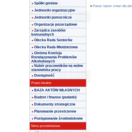
Spółki gminne
»
Pokaż rejestr zmian dla da
Jednostki organizacyjne
Jednostki pomocnicze
Organizacje pozarządowe
Zarządca zasobów
komunalnych
Olecka Rada Seniorów
Olecka Rada Młodzieżowa
Gminna Komisja
Rozwiązywania Problemów
Alkoholowych
Nabór pracowników na wolne
stanowiska pracy
Dostępność
Prawo lokalne
BAZA AKTÓW WŁASNYCH
Budżet i finanse (podatki)
Dokumenty strategiczne
Planowanie przestrzenne
Postępowanie środowiskowe
Menu przedmiotowe