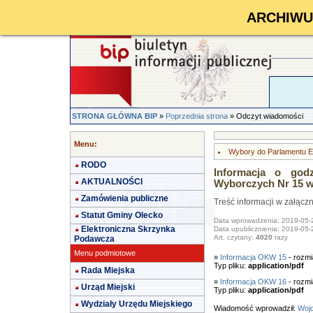
ARCHIWUM 
STRONA GŁÓWNA BIP
»
Poprzednia strona
» Odczyt wiadomości
Menu:
Wybory do Parlamentu Eu
RODO
Informacja o god
AKTUALNOŚCI
Wyborczych Nr 15 w 
Zamówienia publiczne
Treść informacji w załącz
Statut Gminy Olecko
Data wprowadzenia: 2019-05-
Elektroniczna Skrzynka
Data upublicznienia: 2019-05-
Art. czytany:
4020
razy
Podawcza
Menu podmiotowe
»
Informacja OKW 15
- rozmi
Typ pliku:
application/pdf
Rada Miejska
»
Informacja OKW 16
- rozmi
Urząd Miejski
Typ pliku:
application/pdf
Wydziały Urzędu Miejskiego
Wiadomość wprowadził:
Wojc