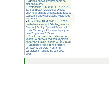
»
Oferta cenowa i zaproszenie do
złożenia oferty
»
Protokół nr BRM.0002.14.202.2022
61. sesji Rady Miejskiej w Olecku
odbytej w dniu 29 grudnia 2022 roku w
sali konferencyjnej Urzędu Miejskiego
w Olecku
»
Protokół Nr BRM.0012.1.14.2022
posiedzenia Komisji Oświaty, Kultury,
Promocji Gminy, Sportu i Rekreacji
Rady Miejskiej w Olecku odbytego w
dniu 20 grudnia 2022 roku
»
Projekt uchwały Rady Miejskiej w
Olecku w sprawie wykazu kąpielisk
na terenie Gminy Olecko w 2023 roku
»
Konsultacje społeczne projektu
uchwały w sprawie Programu
Wspierania Rodziny na lata 2023-
2025