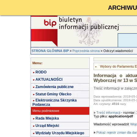
ARCHIWUM 
STRONA GŁÓWNA BIP
»
Poprzednia strona
» Odczyt wiadomości
Menu:
Wybory do Parlamentu Eu
RODO
Informacja o aktu
AKTUALNOŚCI
Wyborczej nr 13 w 
Zamówienia publiczne
Treść informacji w załącz
Statut Gminy Olecko
Data wprowadzenia: 2019-05-
Elektroniczna Skrzynka
Data upublicznienia: 2019-05-
Art. czytany:
4516
razy
Podawcza
Menu podmiotowe
»
Treść informacji
- rozmiar:
Typ pliku:
application/pdf
Rada Miejska
Wiadomość wprowadził:
Wojc
Urząd Miejski
»
Pokaż rejestr zmian dla da
Wydziały Urzędu Miejskiego