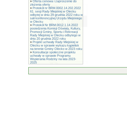
»
Oferta cenowa i zaproszenie do
złożenia oferty
»
Protokół nr BRM.0002.14.202.2022
61. sesji Rady Miejskiej w Olecku
odbytej w dniu 29 grudnia 2022 roku w
sali konferencyjnej Urzędu Miejskiego
w Olecku
»
Protokół Nr BRM.0012.1.14.2022
posiedzenia Komisji Oświaty, Kultury,
Promocji Gminy, Sportu i Rekreacji
Rady Miejskiej w Olecku odbytego w
dniu 20 grudnia 2022 roku
»
Projekt uchwały Rady Miejskiej w
Olecku w sprawie wykazu kąpielisk
na terenie Gminy Olecko w 2023 roku
»
Konsultacje społeczne projektu
uchwały w sprawie Programu
Wspierania Rodziny na lata 2023-
2025