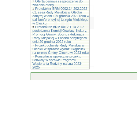
»
Oferta cenowa i zaproszenie do
złożenia oferty
»
Protokół nr BRM.0002.14.202.2022
61. sesji Rady Miejskiej w Olecku
odbytej w dniu 29 grudnia 2022 roku w
sali konferencyjnej Urzędu Miejskiego
w Olecku
»
Protokół Nr BRM.0012.1.14.2022
posiedzenia Komisji Oświaty, Kultury,
Promocji Gminy, Sportu i Rekreacji
Rady Miejskiej w Olecku odbytego w
dniu 20 grudnia 2022 roku
»
Projekt uchwały Rady Miejskiej w
Olecku w sprawie wykazu kąpielisk
na terenie Gminy Olecko w 2023 roku
»
Konsultacje społeczne projektu
uchwały w sprawie Programu
Wspierania Rodziny na lata 2023-
2025