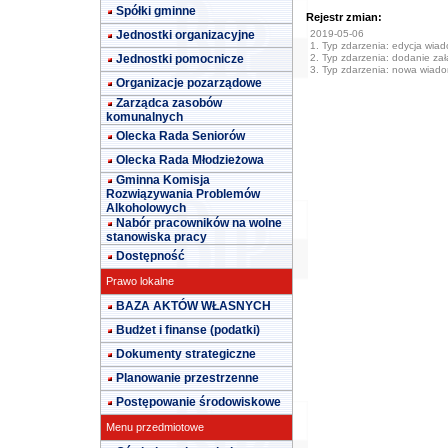
Spółki gminne
Rejestr zmian:
Jednostki organizacyjne
2019-05-06
1. Typ zdarzenia: edycja wia
Jednostki pomocnicze
2. Typ zdarzenia: dodanie załą
3. Typ zdarzenia: nowa wiad
Organizacje pozarządowe
Zarządca zasobów
komunalnych
Olecka Rada Seniorów
Olecka Rada Młodzieżowa
Gminna Komisja
Rozwiązywania Problemów
Alkoholowych
Nabór pracowników na wolne
stanowiska pracy
Dostępność
Prawo lokalne
BAZA AKTÓW WŁASNYCH
Budżet i finanse (podatki)
Dokumenty strategiczne
Planowanie przestrzenne
Postępowanie środowiskowe
Menu przedmiotowe