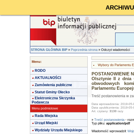
ARCHIWUM 
STRONA GŁÓWNA BIP
»
Poprzednia strona
» Odczyt wiadomości
Menu:
Wybory do Parlamentu Eu
RODO
POSTANOWIENIE NR
AKTUALNOŚCI
Olsztynie II z dni
obwodowych komi
Zamówienia publiczne
Parlamentu Europejs
Statut Gminy Olecko
Treść postanowienia w za
Elektroniczna Skrzynka
Podawcza
Data wprowadzenia: 2019-05-
Data upublicznienia: 2019-05-
Menu podmiotowe
Art. czytany:
3130
razy
Rada Miejska
»
Treść postanowienia
- rozm
Urząd Miejski
Typ pliku:
application/pdf
Wydziały Urzędu Miejskiego
Wiadomość wprowadził:
Wojc