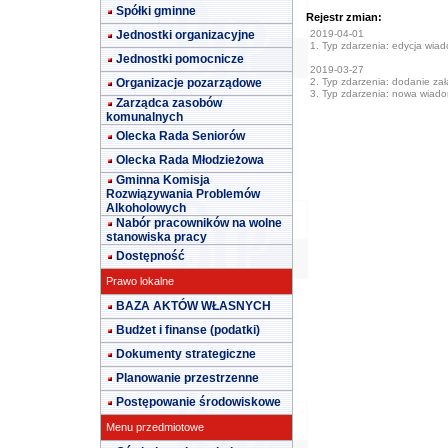
Spółki gminne
Rejestr zmian:
Jednostki organizacyjne
2019-04-01
1. Typ zdarzenia: edycja wia
Jednostki pomocnicze
2019-03-27
Organizacje pozarządowe
2. Typ zdarzenia: dodanie załą
3. Typ zdarzenia: nowa wiad
Zarządca zasobów
komunalnych
Olecka Rada Seniorów
Olecka Rada Młodzieżowa
Gminna Komisja
Rozwiązywania Problemów
Alkoholowych
Nabór pracowników na wolne
stanowiska pracy
Dostępność
Prawo lokalne
BAZA AKTÓW WŁASNYCH
Budżet i finanse (podatki)
Dokumenty strategiczne
Planowanie przestrzenne
Postępowanie środowiskowe
Menu przedmiotowe