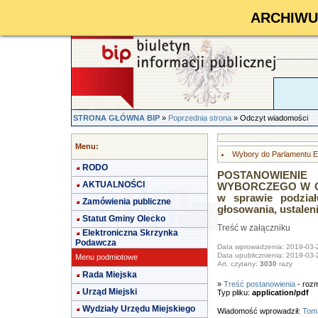
ARCHIWUM 
STRONA GŁÓWNA BIP
»
Poprzednia strona
» Odczyt wiadomości
Menu:
Wybory do Parlamentu Eu
RODO
POSTANOWIEN
AKTUALNOŚCI
WYBORCZEGO W OLSZ
w sprawie podzia
Zamówienia publiczne
głosowania, ustaleni
Statut Gminy Olecko
Treść w załączniku
Elektroniczna Skrzynka
Podawcza
Data wprowadzenia: 2019-03-
Data upublicznienia: 2019-03-
Menu podmiotowe
Art. czytany:
3030
razy
Rada Miejska
»
Treść postanowienia
- rozm
Urząd Miejski
Typ pliku:
application/pdf
Wydziały Urzędu Miejskiego
Wiadomość wprowadził:
Toma