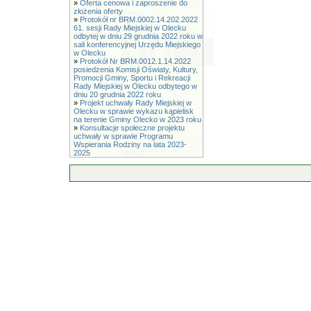
»
Oferta cenowa i zaproszenie do
złożenia oferty
»
Protokół nr BRM.0002.14.202.2022
61. sesji Rady Miejskiej w Olecku
odbytej w dniu 29 grudnia 2022 roku w
sali konferencyjnej Urzędu Miejskiego
w Olecku
»
Protokół Nr BRM.0012.1.14.2022
posiedzenia Komisji Oświaty, Kultury,
Promocji Gminy, Sportu i Rekreacji
Rady Miejskiej w Olecku odbytego w
dniu 20 grudnia 2022 roku
»
Projekt uchwały Rady Miejskiej w
Olecku w sprawie wykazu kąpielisk
na terenie Gminy Olecko w 2023 roku
»
Konsultacje społeczne projektu
uchwały w sprawie Programu
Wspierania Rodziny na lata 2023-
2025