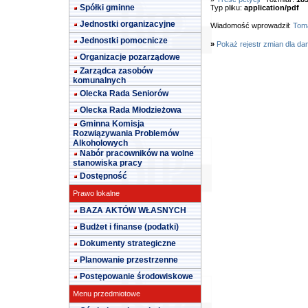
Spółki gminne
Typ pliku:
application/pdf
Jednostki organizacyjne
Wiadomość wprowadził:
Toma
Jednostki pomocnicze
»
Pokaż rejestr zmian dla da
Organizacje pozarządowe
Zarządca zasobów
komunalnych
Olecka Rada Seniorów
Olecka Rada Młodzieżowa
Gminna Komisja
Rozwiązywania Problemów
Alkoholowych
Nabór pracowników na wolne
stanowiska pracy
Dostępność
Prawo lokalne
BAZA AKTÓW WŁASNYCH
Budżet i finanse (podatki)
Dokumenty strategiczne
Planowanie przestrzenne
Postępowanie środowiskowe
Menu przedmiotowe