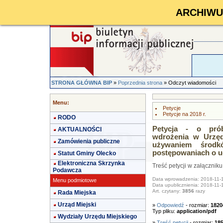
ARCHIWUM 
STRONA GŁÓWNA BIP
»
Poprzednia strona
» Odczyt wiadomości
Menu:
Petycje
Petycje na 2018 r.
RODO
Petycja - o prób
AKTUALNOŚCI
wdrożenia w Urzęd
Zamówienia publiczne
używaniem środkó
postępowaniach o ud
Statut Gminy Olecko
Elektroniczna Skrzynka
Treść petycji w załączniku
Podawcza
Data wprowadzenia: 2018-11-
Menu podmiotowe
Data upublicznienia: 2018-11-
Art. czytany:
3856
razy
Rada Miejska
Urząd Miejski
»
Odpowiedź
- rozmiar:
1820
Typ pliku:
application/pdf
Wydziały Urzędu Miejskiego
»
Treść petycji
- rozmiar:
18