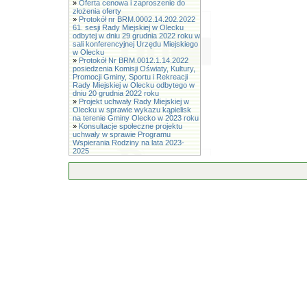
»
Oferta cenowa i zaproszenie do
złożenia oferty
»
Protokół nr BRM.0002.14.202.2022
61. sesji Rady Miejskiej w Olecku
odbytej w dniu 29 grudnia 2022 roku w
sali konferencyjnej Urzędu Miejskiego
w Olecku
»
Protokół Nr BRM.0012.1.14.2022
posiedzenia Komisji Oświaty, Kultury,
Promocji Gminy, Sportu i Rekreacji
Rady Miejskiej w Olecku odbytego w
dniu 20 grudnia 2022 roku
»
Projekt uchwały Rady Miejskiej w
Olecku w sprawie wykazu kąpielisk
na terenie Gminy Olecko w 2023 roku
»
Konsultacje społeczne projektu
uchwały w sprawie Programu
Wspierania Rodziny na lata 2023-
2025