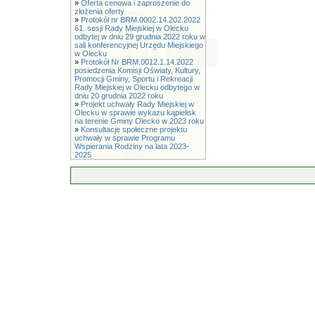
»
Oferta cenowa i zaproszenie do
złożenia oferty
»
Protokół nr BRM.0002.14.202.2022
61. sesji Rady Miejskiej w Olecku
odbytej w dniu 29 grudnia 2022 roku w
sali konferencyjnej Urzędu Miejskiego
w Olecku
»
Protokół Nr BRM.0012.1.14.2022
posiedzenia Komisji Oświaty, Kultury,
Promocji Gminy, Sportu i Rekreacji
Rady Miejskiej w Olecku odbytego w
dniu 20 grudnia 2022 roku
»
Projekt uchwały Rady Miejskiej w
Olecku w sprawie wykazu kąpielisk
na terenie Gminy Olecko w 2023 roku
»
Konsultacje społeczne projektu
uchwały w sprawie Programu
Wspierania Rodziny na lata 2023-
2025