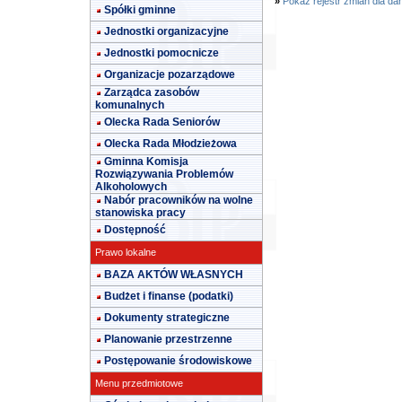
»
Pokaż rejestr zmian dla da
Spółki gminne
Jednostki organizacyjne
Jednostki pomocnicze
Organizacje pozarządowe
Zarządca zasobów
komunalnych
Olecka Rada Seniorów
Olecka Rada Młodzieżowa
Gminna Komisja
Rozwiązywania Problemów
Alkoholowych
Nabór pracowników na wolne
stanowiska pracy
Dostępność
Prawo lokalne
BAZA AKTÓW WŁASNYCH
Budżet i finanse (podatki)
Dokumenty strategiczne
Planowanie przestrzenne
Postępowanie środowiskowe
Menu przedmiotowe