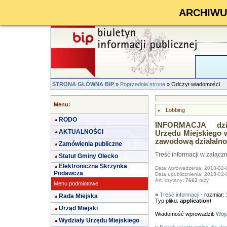
ARCHIWUM 
STRONA GŁÓWNA BIP
»
Poprzednia strona
» Odczyt wiadomości
Menu:
Lobbing
RODO
INFORMACJA dzi
AKTUALNOŚCI
Urzędu Miejskiego 
zawodową działalno
Zamówienia publiczne
Treść informacji w załącz
Statut Gminy Olecko
Elektroniczna Skrzynka
Data wprowadzenia: 2018-02-
Podawcza
Data upublicznienia: 2018-02-
Art. czytany:
7663
razy
Menu podmiotowe
»
Treść informacji
- rozmiar:
Rada Miejska
Typ pliku:
application/
Urząd Miejski
Wiadomość wprowadził:
Wojc
Wydziały Urzędu Miejskiego