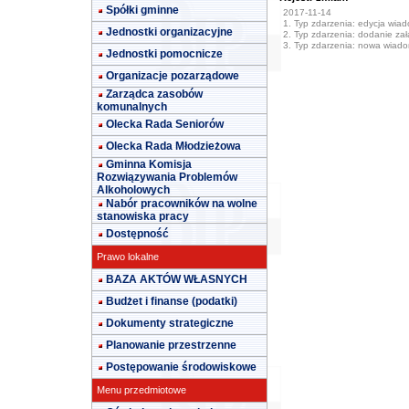
Spółki gminne
2017-11-14
1. Typ zdarzenia: edycja wia
Jednostki organizacyjne
2. Typ zdarzenia: dodanie załą
3. Typ zdarzenia: nowa wiad
Jednostki pomocnicze
Organizacje pozarządowe
Zarządca zasobów
komunalnych
Olecka Rada Seniorów
Olecka Rada Młodzieżowa
Gminna Komisja
Rozwiązywania Problemów
Alkoholowych
Nabór pracowników na wolne
stanowiska pracy
Dostępność
Prawo lokalne
BAZA AKTÓW WŁASNYCH
Budżet i finanse (podatki)
Dokumenty strategiczne
Planowanie przestrzenne
Postępowanie środowiskowe
Menu przedmiotowe