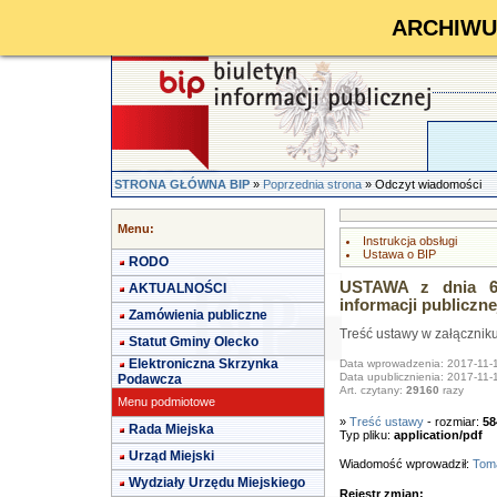
ARCHIWUM 
STRONA GŁÓWNA BIP
»
Poprzednia strona
» Odczyt wiadomości
Menu:
Instrukcja obsługi
Ustawa o BIP
RODO
USTAWA z dnia 6 
AKTUALNOŚCI
informacji publiczne
Zamówienia publiczne
Treść ustawy w załącznik
Statut Gminy Olecko
Elektroniczna Skrzynka
Data wprowadzenia: 2017-11-
Data upublicznienia: 2017-11-
Podawcza
Art. czytany:
29160
razy
Menu podmiotowe
»
Treść ustawy
- rozmiar:
58
Rada Miejska
Typ pliku:
application/pdf
Urząd Miejski
Wiadomość wprowadził:
Toma
Wydziały Urzędu Miejskiego
Rejestr zmian: