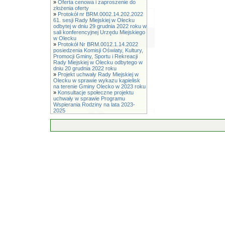
»
Oferta cenowa i zaproszenie do
złożenia oferty
»
Protokół nr BRM.0002.14.202.2022
61. sesji Rady Miejskiej w Olecku
odbytej w dniu 29 grudnia 2022 roku w
sali konferencyjnej Urzędu Miejskiego
w Olecku
»
Protokół Nr BRM.0012.1.14.2022
posiedzenia Komisji Oświaty, Kultury,
Promocji Gminy, Sportu i Rekreacji
Rady Miejskiej w Olecku odbytego w
dniu 20 grudnia 2022 roku
»
Projekt uchwały Rady Miejskiej w
Olecku w sprawie wykazu kąpielisk
na terenie Gminy Olecko w 2023 roku
»
Konsultacje społeczne projektu
uchwały w sprawie Programu
Wspierania Rodziny na lata 2023-
2025