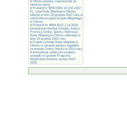
»
Oferta cenowa i zaproszenie do
złożenia oferty
»
Protokół nr BRM.0002.14.202.2022
61. sesji Rady Miejskiej w Olecku
odbytej w dniu 29 grudnia 2022 roku w
sali konferencyjnej Urzędu Miejskiego
w Olecku
»
Protokół Nr BRM.0012.1.14.2022
posiedzenia Komisji Oświaty, Kultury,
Promocji Gminy, Sportu i Rekreacji
Rady Miejskiej w Olecku odbytego w
dniu 20 grudnia 2022 roku
»
Projekt uchwały Rady Miejskiej w
Olecku w sprawie wykazu kąpielisk
na terenie Gminy Olecko w 2023 roku
»
Konsultacje społeczne projektu
uchwały w sprawie Programu
Wspierania Rodziny na lata 2023-
2025