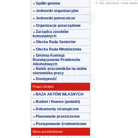
Spółki gminne
2. Typ zdarzenia: nowa wiad
Jednostki organizacyjne
Jednostki pomocnicze
Organizacje pozarządowe
Zarządca zasobów
komunalnych
Olecka Rada Seniorów
Olecka Rada Młodzieżowa
Gminna Komisja
Rozwiązywania Problemów
Alkoholowych
Nabór pracowników na wolne
stanowiska pracy
Dostępność
Prawo lokalne
BAZA AKTÓW WŁASNYCH
Budżet i finanse (podatki)
Dokumenty strategiczne
Planowanie przestrzenne
Postępowanie środowiskowe
Menu przedmiotowe