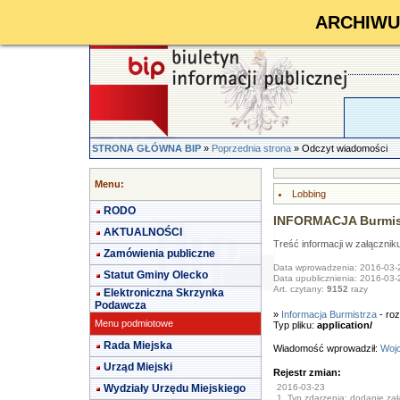
ARCHIWUM 
STRONA GŁÓWNA BIP
»
Poprzednia strona
» Odczyt wiadomości
Menu:
Lobbing
RODO
INFORMACJA Burmist
AKTUALNOŚCI
Treść informacji w załącznik
Zamówienia publiczne
Data wprowadzenia: 2016-03-
Statut Gminy Olecko
Data upublicznienia: 2016-03-
Art. czytany:
9152
razy
Elektroniczna Skrzynka
Podawcza
»
Informacja Burmistrza
- roz
Menu podmiotowe
Typ pliku:
application/
Rada Miejska
Wiadomość wprowadził:
Wojc
Urząd Miejski
Rejestr zmian:
Wydziały Urzędu Miejskiego
2016-03-23
1. Typ zdarzenia: dodanie załą