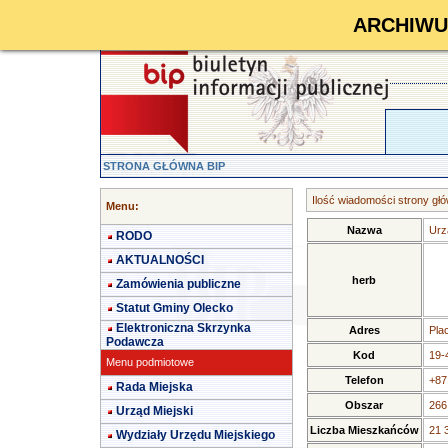
ARCHIWUM 
STRONA GŁÓWNA BIP
Ilość wiadomości strony głó
Menu:
Nazwa
Urz
RODO
AKTUALNOŚCI
herb
Zamówienia publiczne
Statut Gminy Olecko
Elektroniczna Skrzynka
Adres
Pla
Podawcza
Kod
19-
Menu podmiotowe
Telefon
+87
Rada Miejska
Obszar
266
Urząd Miejski
Liczba Mieszkańców
21 
Wydziały Urzędu Miejskiego