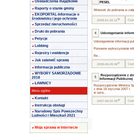
Oświadczenia majątkowe
PESEL
Raporty o stanie gminy
Wniosek do pobrania w załą
EKOPORTAL-Informacje o
środowisku i jego ochronie
58
Czyt
2009-01-16 11
Sprzedaż nieruchomości
Druki do pobrania
4
Udostępnianie inform
Petycje
Udostępnienie informacji pu
Lobbing
Ponowne wykorzystanie info
Rejestry i ewidencje
Re...
Jak załatwić sprawę
57
Czyt
2006-06-28 08
Informacja publiczna
WYBORY SAMORZĄDOWE
Rozporządzenie z dni
5
2018
Informacji Publicznej
ŁAWNICY
Rozporządzenie Ministra Sp
z dnia 18 stycznia 2007 r.
Menu ogólne
w spra...
Kontakt
30
Czyt
2007-06-20 08
Instrukcja obsługi
Narodowy Spis Powszechny
Ludności i Mieszkań 2021
Moja sprawa w internecie