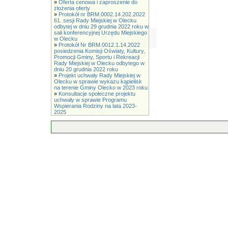
»
Oferta cenowa i zaproszenie do
złożenia oferty
»
Protokół nr BRM.0002.14.202.2022
61. sesji Rady Miejskiej w Olecku
odbytej w dniu 29 grudnia 2022 roku w
sali konferencyjnej Urzędu Miejskiego
w Olecku
»
Protokół Nr BRM.0012.1.14.2022
posiedzenia Komisji Oświaty, Kultury,
Promocji Gminy, Sportu i Rekreacji
Rady Miejskiej w Olecku odbytego w
dniu 20 grudnia 2022 roku
»
Projekt uchwały Rady Miejskiej w
Olecku w sprawie wykazu kąpielisk
na terenie Gminy Olecko w 2023 roku
»
Konsultacje społeczne projektu
uchwały w sprawie Programu
Wspierania Rodziny na lata 2023-
2025