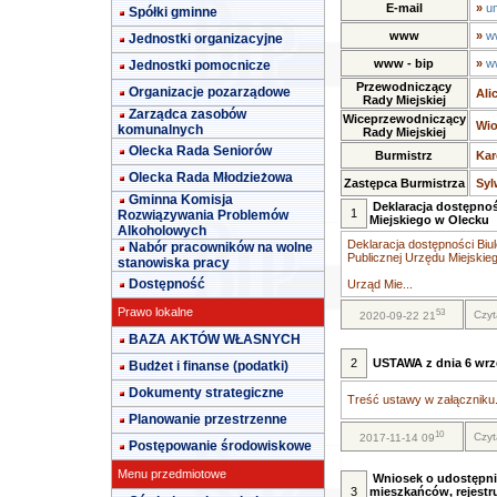
E-mail
»
u
Spółki gminne
www
»
w
Jednostki organizacyjne
www - bip
»
w
Jednostki pomocnicze
Przewodniczący
Organizacje pozarządowe
Ali
Rady Miejskiej
Zarządca zasobów
Wiceprzewodniczący
Wio
komunalnych
Rady Miejskiej
Olecka Rada Seniorów
Burmistrz
Kar
Olecka Rada Młodzieżowa
Zastępca Burmistrza
Syl
Gminna Komisja
Deklaracja dostępnoś
1
Rozwiązywania Problemów
Miejskiego w Olecku
Alkoholowych
Deklaracja dostępności Biul
Nabór pracowników na wolne
Publicznej Urzędu Miejskie
stanowiska pracy
Dostępność
Urząd Mie...
Prawo lokalne
53
Czyt
2020-09-22 21
BAZA AKTÓW WŁASNYCH
2
USTAWA z dnia 6 wrze
Budżet i finanse (podatki)
Dokumenty strategiczne
Treść ustawy w załączniku.
Planowanie przestrzenne
10
Czyt
2017-11-14 09
Postępowanie środowiskowe
Menu przedmiotowe
Wniosek o udostępni
3
mieszkańców, rejestr