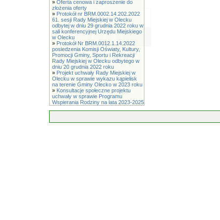
»
Oferta cenowa i zaproszenie do
złożenia oferty
»
Protokół nr BRM.0002.14.202.2022
61. sesji Rady Miejskiej w Olecku
odbytej w dniu 29 grudnia 2022 roku w
sali konferencyjnej Urzędu Miejskiego
w Olecku
»
Protokół Nr BRM.0012.1.14.2022
posiedzenia Komisji Oświaty, Kultury,
Promocji Gminy, Sportu i Rekreacji
Rady Miejskiej w Olecku odbytego w
dniu 20 grudnia 2022 roku
»
Projekt uchwały Rady Miejskiej w
Olecku w sprawie wykazu kąpielisk
na terenie Gminy Olecko w 2023 roku
»
Konsultacje społeczne projektu
uchwały w sprawie Programu
Wspierania Rodziny na lata 2023-2025