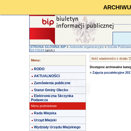
ARCHIWUM 
STRONA GŁÓWNA BIP
»
Jednostki organizacyjne
»
Szkoła Podstawo
2017/2018
(arch.)
Ilość wiadomości z działu '
Menu:
Dostępne archiwalne kateg
RODO
»
Zajęcia pozalekcyjne 201
AKTUALNOŚCI
Zamówienia publiczne
Statut Gminy Olecko
Elektroniczna Skrzynka
Podawcza
Menu podmiotowe
Rada Miejska
Urząd Miejski
Wydziały Urzędu Miejskiego