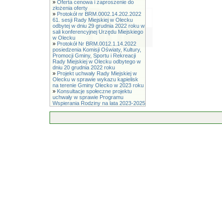
»
Oferta cenowa i zaproszenie do
złożenia oferty
»
Protokół nr BRM.0002.14.202.2022
61. sesji Rady Miejskiej w Olecku
odbytej w dniu 29 grudnia 2022 roku w
sali konferencyjnej Urzędu Miejskiego
w Olecku
»
Protokół Nr BRM.0012.1.14.2022
posiedzenia Komisji Oświaty, Kultury,
Promocji Gminy, Sportu i Rekreacji
Rady Miejskiej w Olecku odbytego w
dniu 20 grudnia 2022 roku
»
Projekt uchwały Rady Miejskiej w
Olecku w sprawie wykazu kąpielisk
na terenie Gminy Olecko w 2023 roku
»
Konsultacje społeczne projektu
uchwały w sprawie Programu
Wspierania Rodziny na lata 2023-2025