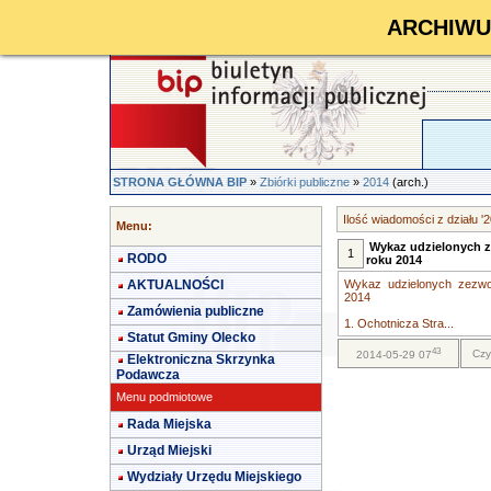
ARCHIWUM 
STRONA GŁÓWNA BIP
»
Zbiórki publiczne
»
2014
(arch.)
Ilość wiadomości z działu '
Menu:
Wykaz udzielonych z
1
RODO
roku 2014
AKTUALNOŚCI
Wykaz udzielonych zezwol
2014
Zamówienia publiczne
1. Ochotnicza Stra...
Statut Gminy Olecko
43
Czy
2014-05-29 07
Elektroniczna Skrzynka
Podawcza
Menu podmiotowe
Rada Miejska
Urząd Miejski
Wydziały Urzędu Miejskiego