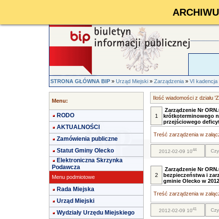
ARCHIWUM 
STRONA GŁÓWNA BIP
»
Urząd Miejski
»
Zarządzenia
»
VI kadencja
Ilość wiadomości z działu '
Menu:
Zarządzenie Nr ORN.0
RODO
1
krótkoterminowego n
przejściowego deficy
AKTUALNOŚCI
Treść zarządzenia w załącz
Zamówienia publiczne
Statut Gminy Olecko
44
Czy
2012-02-09 10
Elektroniczna Skrzynka
Podawcza
Zarządzenie Nr ORN.0
2
bezpieczeństwa i zar
Menu podmiotowe
gminie Olecko w 2012
Rada Miejska
Treść zarządzenia w załącz
Urząd Miejski
41
Czy
2012-02-09 10
Wydziały Urzędu Miejskiego