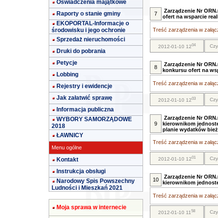
Oświadczenia majątkowe
Zarządzenie Nr ORN.
Raporty o stanie gminy
7
ofert na wsparcie rea
EKOPORTAL-Informacje o
środowisku i jego ochronie
Treść zarządzenia w załącz
Sprzedaż nieruchomości
04
Czy
2012-01-10 12
Druki do pobrania
Petycje
Zarządzenie Nr ORN.
8
konkursu ofert na wsp
Lobbing
Treść zarządzenia w załącz
Rejestry i ewidencje
Jak załatwić sprawę
03
Czy
2012-01-10 12
Informacja publiczna
Zarządzenie Nr ORN.
WYBORY SAMORZĄDOWE
9
kierownikom jednost
2018
planie wydatków bie
ŁAWNICY
Treść zarządzenia w załącz
Menu ogólne
01
Czy
Kontakt
2012-01-10 12
Instrukcja obsługi
Zarządzenie Nr ORN.
10
Narodowy Spis Powszechny
kierownikom jednost
Ludności i Mieszkań 2021
Treść zarządzenia w załącz
Moja sprawa w internecie
58
Czy
2012-01-10 11