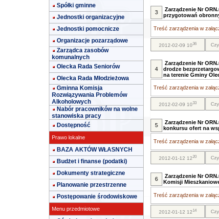
Spółki gminne
Zarządzenie Nr ORN.0
3
przygotowań obronny
Jednostki organizacyjne
Jednostki pomocnicze
Treść zarządzenia w załącz
Organizacje pozarządowe
36
Czy
2012-02-09 10
Zarządca zasobów
komunalnych
Zarządzenie Nr ORN.
Olecka Rada Seniorów
4
drodze bezprzetargow
na terenie Gminy Ole
Olecka Rada Młodzieżowa
Gminna Komisja
Treść zarządzenia w załącz
Rozwiązywania Problemów
Alkoholowych
33
Czy
2012-02-09 10
Nabór pracowników na wolne
stanowiska pracy
Zarządzenie Nr ORN.
Dostępność
5
konkursu ofert na wsp
Prawo lokalne
Treść zarządzenia w załącz
BAZA AKTÓW WŁASNYCH
20
Czy
2012-01-12 12
Budżet i finanse (podatki)
Dokumenty strategiczne
Zarządzenie Nr ORN.
6
Komisji Mieszkaniowe
Planowanie przestrzenne
Treść zarządzenia w załącz
Postępowanie środowiskowe
Menu przedmiotowe
14
Czy
2012-01-12 12