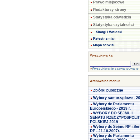
Prawo miejscowe
Redaktorzy strony
Statystyka odwiedzin
Statystyka czytalności
Skargi i Wnioski
Rejestr zmian
Mapa serwisu
Wyszukiwarka
»
Wyszukiwanie zaawansowane
Archiwalne menu:
Zbiórki publiczne
Wybory samorządowe - 2
Wybory do Parlamentu
Europejskiego - 2019 r.
WYBORY DO SEJMU I
SENATU RZECZYPOSPOLIT
POLSKIEJ 2019
Wybory do Sejmu RP i Se
RP - 21.10.2007r.
Wybory do Parlamentu