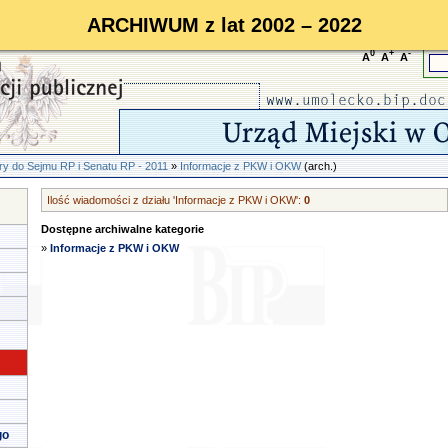
ARCHIWUM z lat 2002 – 2022
0
+
-
A
A
A
y do Sejmu RP i Senatu RP - 2011
»
Informacje z PKW i OKW
(arch.)
Ilość wiadomości z działu 'Informacje z PKW i OKW':
0
Dostępne archiwalne kategorie
»
Informacje z PKW i OKW
go