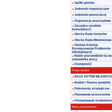
Spółki gminne
Jednostki organizacyjne
Jednostki pomocnicze
Organizacje pozarządowe
Zarządca zasobów
komunalnych
Olecka Rada Seniorów
Olecka Rada Młodzieżowa
Gminna Komisja
Rozwiązywania Problemów
Alkoholowych
Nabór pracowników na wo
stanowiska pracy
Dostępność
Prawo lokalne
BAZA AKTÓW WŁASNYC
Budżet i finanse (podatki)
Dokumenty strategiczne
Planowanie przestrzenne
Postępowanie środowisk
Menu przedmiotowe