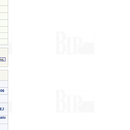
006
EJ
natu