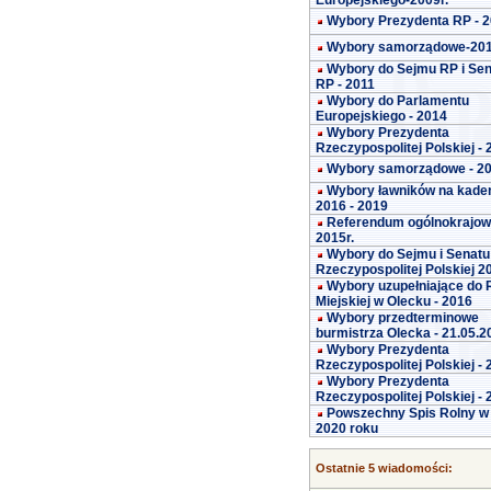
Europejskiego-2009r.
Wybory Prezydenta RP - 
Wybory samorządowe-20
Wybory do Sejmu RP i Se
RP - 2011
Wybory do Parlamentu
Europejskiego - 2014
Wybory Prezydenta
Rzeczypospolitej Polskiej -
Wybory samorządowe - 2
Wybory ławników na kade
2016 - 2019
Referendum ogólnokrajo
2015r.
Wybory do Sejmu i Senatu
Rzeczypospolitej Polskiej 2
Wybory uzupełniające do 
Miejskiej w Olecku - 2016
Wybory przedterminowe
burmistrza Olecka - 21.05.2
Wybory Prezydenta
Rzeczypospolitej Polskiej -
Wybory Prezydenta
Rzeczypospolitej Polskiej -
Powszechny Spis Rolny w
2020 roku
Ostatnie 5 wiadomości: