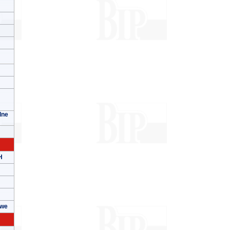
lne
H
owe