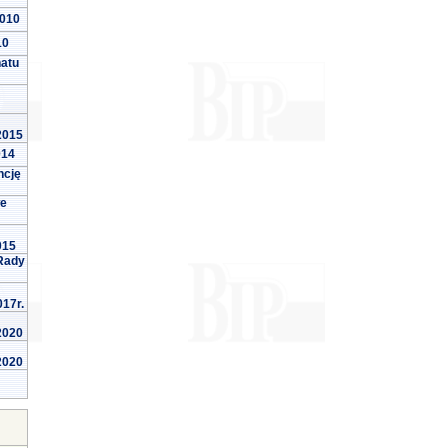
2010
10
natu
 2015
014
ncję
we
015
Rady
017r.
 2020
 2020