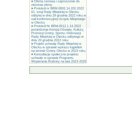
»
Oferta cenowa i zaproszenie do
złożenia oferty
»
Protokół nr BRM.0002.14.202.2022
61. sesji Rady Miejskiej w Olecku
odbytej w dniu 29 grudnia 2022 roku w
sali konferencyjnej Urzędu Miejskiego
w Olecku
»
Protokół Nr BRM.0012.1.14.2022
posiedzenia Komisji Oświaty, Kultury,
Promocji Gminy, Sportu i Rekreacji
Rady Miejskiej w Olecku odbytego w
dniu 20 grudnia 2022 roku
»
Projekt uchwały Rady Miejskiej w
Olecku w sprawie wykazu kąpielisk
na terenie Gminy Olecko w 2023 roku
»
Konsultacje społeczne projektu
uchwały w sprawie Programu
Wspierania Rodziny na lata 2023-2025