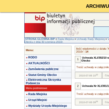
ARCHIWUM 
STRONA GŁÓWNA BIP
»
Rada Miejska
»
Uchwały Rady Miejskiej
»
V
Olecku z dnia 30 czerwca 2010r.
Ilość wiadomości z działu 
Menu:
2010r.':
14
RODO
Uchwała XLI/392/10 
1
Olecko
AKTUALNOŚCI
Treść uchwały w załączniku
Zamówienia publiczne
Statut Gminy Olecko
10
Czy
2010-07-06 10
Elektroniczna Skrzynka
Podawcza
2
Uchwała Nr XLI/391/
Menu podmiotowe
Rada Miejska
Treść uchwały w załączniku
Urząd Miejski
54
Czy
2010-07-06 09
Wydziały Urzędu Miejskiego