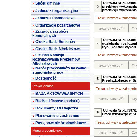
Uchwała Nr XLI/390/1
Spółki gminne
3
przebiegu wykonania 
przebiegu wykonania 
Jednostki organizacyjne
Jednostki pomocnicze
Treść uchwały w załączniku
Organizacje pozarządowe
48
Czy
2010-07-06 09
Zarządca zasobów
komunalnych
Uchwała Nr XLI/389/
Olecka Rada Seniorów
4
udzielania i rozliczan
trybu kontroli wykorzy
Olecka Rada Młodzieżowa
Gminna Komisja
Treść uchwały w załączniku
Rozwiązywania Problemów
Alkoholowych
44
Czy
2010-07-06 09
Nabór pracowników na wolne
stanowiska pracy
Uchwała Nr XLI/388/
Dostępność
5
Przedszkolnego w Sz
Prawo lokalne
Treść uchwały w załączniku
BAZA AKTÓW WŁASNYCH
39
Czy
2010-07-06 09
Budżet i finanse (podatki)
Dokumenty strategiczne
Uchwała Nr XLI/387/
6
Przedszkolnego w Sz
Planowanie przestrzenne
Treść uchwały w załączniku
Postępowanie środowiskowe
Menu przedmiotowe
34
Czy
2010-07-06 09