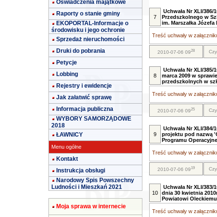
Oświadczenia majątkowe
Uchwała Nr XLI/386/
Raporty o stanie gminy
7
Przedszkolnego w Sz
EKOPORTAL-Informacje o
im. Marszałka Józefa
środowisku i jego ochronie
Treść uchwały w załączniku
Sprzedaż nieruchomości
Druki do pobrania
28
Czy
2010-07-06 09
Petycje
Uchwała Nr XLI/385/1
Lobbing
8
marca 2009 w sprawie 
przedszkolnych w szk
Rejestry i ewidencje
Treść uchwały w załączniku
Jak załatwić sprawę
Informacja publiczna
25
Czy
2010-07-06 09
WYBORY SAMORZĄDOWE
2018
Uchwała Nr XLI/384/1
ŁAWNICY
9
projektu pod nazwą '
Programu Operacyjneg
Menu ogólne
Treść uchwały w załączniku
Kontakt
19
Czy
2010-07-06 09
Instrukcja obsługi
Narodowy Spis Powszechny
Ludności i Mieszkań 2021
Uchwała Nr XLI/383/1
10
dnia 30 kwietnia 2010
Powiatowi Oleckiemu 
Moja sprawa w internecie
Treść uchwały w załączniku