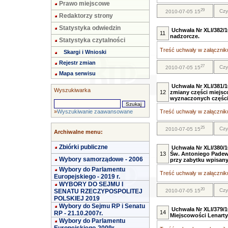
Prawo miejscowe
29
Czy
2010-07-05 15
Redaktorzy strony
Statystyka odwiedzin
Uchwała Nr XLI/382/1
11
nadzorcze.
Statystyka czytalności
Treść uchwały w załączniku
Skargi i Wnioski
Rejestr zmian
27
Czy
2010-07-05 15
Mapa serwisu
Uchwała Nr XLI/381/1
Wyszukiwarka
12
zmiany części miejs
wyznaczonych części 
»
Wyszukiwanie zaawansowane
Treść uchwały w załączniku
25
Czy
2010-07-05 15
Archiwalne menu:
Zbiórki publiczne
Uchwała Nr XLI/380/1
13
Św. Antoniego Padew
Wybory samorządowe - 2006
przy zabytku wpisany
Wybory do Parlamentu
Treść uchwały w załączniku
Europejskiego - 2019 r.
WYBORY DO SEJMU I
20
Czy
SENATU RZECZYPOSPOLITEJ
2010-07-05 15
POLSKIEJ 2019
Wybory do Sejmu RP i Senatu
Uchwała Nr XLI/379/
14
RP - 21.10.2007r.
Miejscowości Lenarty 
Wybory do Parlamentu