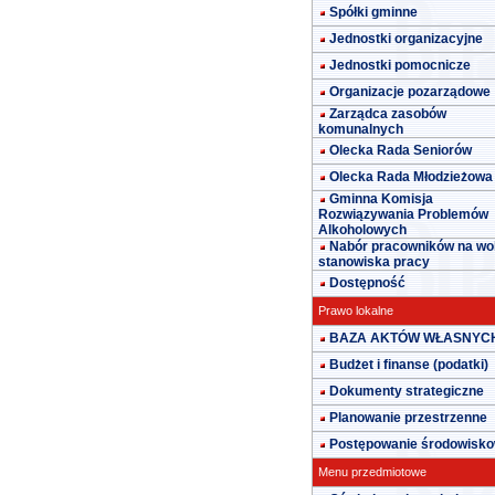
Spółki gminne
Jednostki organizacyjne
Jednostki pomocnicze
Organizacje pozarządowe
Zarządca zasobów
komunalnych
Olecka Rada Seniorów
Olecka Rada Młodzieżowa
Gminna Komisja
Rozwiązywania Problemów
Alkoholowych
Nabór pracowników na wo
stanowiska pracy
Dostępność
Prawo lokalne
BAZA AKTÓW WŁASNYC
Budżet i finanse (podatki)
Dokumenty strategiczne
Planowanie przestrzenne
Postępowanie środowisk
Menu przedmiotowe