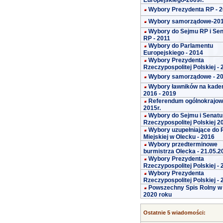
Europejskiego-2009r.
Wybory Prezydenta RP - 
Wybory samorządowe-20
Wybory do Sejmu RP i Se
RP - 2011
Wybory do Parlamentu
Europejskiego - 2014
Wybory Prezydenta
Rzeczypospolitej Polskiej -
Wybory samorządowe - 2
Wybory ławników na kade
2016 - 2019
Referendum ogólnokrajo
2015r.
Wybory do Sejmu i Senatu
Rzeczypospolitej Polskiej 2
Wybory uzupełniające do 
Miejskiej w Olecku - 2016
Wybory przedterminowe
burmistrza Olecka - 21.05.2
Wybory Prezydenta
Rzeczypospolitej Polskiej -
Wybory Prezydenta
Rzeczypospolitej Polskiej -
Powszechny Spis Rolny w
2020 roku
Ostatnie 5 wiadomości: