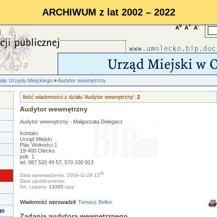
ARCHIWUM z lat 2002 – 2022
0
+
-
A
A
A
ały Urzędu Miejskiego
»
Audytor wewnętrzny
Ilość wiadomości z działu 'Audytor wewnętrzny':
2
Audytor wewnętrzny
Audytor wewnętrzny - Małgorzata Delegacz
Kontakt:
Urząd Miejski
Plac Wolności 1
19-400 Olecko
pok. 1
tel. 087 520 49 57, 570 100 913
05
Data wprowadzenia: 2006-11-29 13
Data upublicznienia:
Art. czytany:
13355
razy
Wiadomość wprowadził:
Tomasz Bellon
go
Zadania audytora wewnętrznego