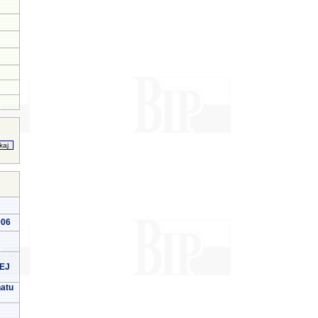
006
EJ
natu