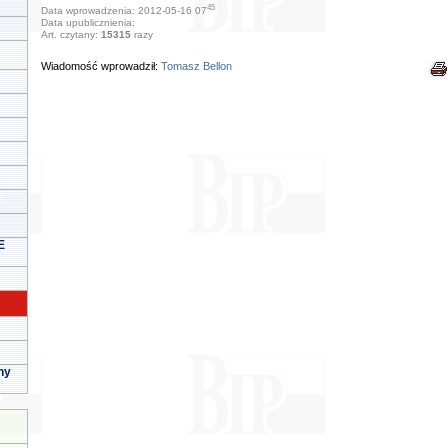
45
Data wprowadzenia: 2012-05-16 07
Data upublicznienia:
Art. czytany:
15315
razy
Wiadomość wprowadził:
Tomasz Bellon
E
ny