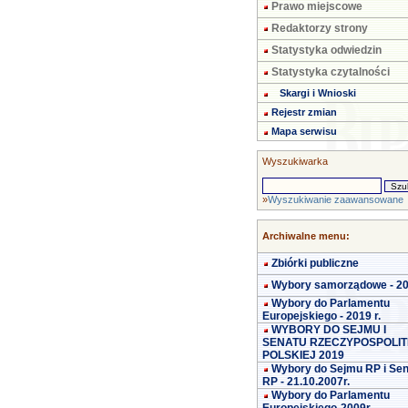
Prawo miejscowe
Redaktorzy strony
Statystyka odwiedzin
Statystyka czytalności
Skargi i Wnioski
Rejestr zmian
Mapa serwisu
Wyszukiwarka
»
Wyszukiwanie zaawansowane
Archiwalne menu:
Zbiórki publiczne
Wybory samorządowe - 2
Wybory do Parlamentu
Europejskiego - 2019 r.
WYBORY DO SEJMU I
SENATU RZECZYPOSPOLIT
POLSKIEJ 2019
Wybory do Sejmu RP i Se
RP - 21.10.2007r.
Wybory do Parlamentu