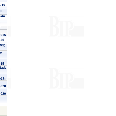
2010
10
natu
 2015
014
ncję
we
015
Rady
017r.
 2020
 2020