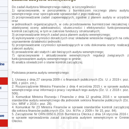
Do zadań Audytora Wewnętrznego należy, w szczególności:
1) opracowywanie, w porozumieniu z burmistrzem rocznego planu audytu
wewnętrznego oraz sporządzanie sprawozdań z jego realizacji;
2) przeprowadzanie zadań zapewniających, zgodnie z planem audytu w urzędzie
oraz
w jednostkach organizacyjnych, w celu przedstawienia burmistrzowi niezależnej i
obiektywnej oceny adekwatności, skuteczności i efektywności funkcjonowania
kontroli zarządczej, w tym w zakresie funduszy strukturalnych;
3) przeprowadzanie innych zadań poza planem audytu wewnętrznego;
4) wykonywanie czynności doradczych oraz składanie wniosków mających na celu
usprawnienie działalności jednostki;
5) przeprowadzanie czynności sprawdzających w celu dokonania oceny realizacji
zaleceń audytu;
6) prowadzenie akt stałych i akt bieżących audytu wewnętrznego;
7) opracowywanie i aktualizowanie wewnętrznych regulacji związanych z
funkcjonowaniem audytu wewnętrznego w gminie;
8) analiza oświadczeń o stanie kontroli zarządczej.
lne
Podstawa prawna audytu wewnętrznego:
1. Ustawa z dnia 27 sierpnia 2009 r. o finansach publicznych (Dz. U. z 2019 r. poz.
869, z późn. zm.).
2. Rozporządzenie Ministra Finansów z dnia 4 września 2015 r. w sprawie audytu
H
wewnętrznego oraz informacji o pracy i wynikach tego audytu (Dz. U. z 2018 r. poz.
506).
3. Komunikat Ministra Rozwoju i Finansów z dnia 12 grudnia 2016 r. w sprawie
standardów audytu wewnętrznego dla jednostek sektora finansów publicznych (Dz.
Urz. MRiF z 2016 r. poz. 28).
4. Komunikat Nr 23 Ministra Finansów w sprawie standardów kontroli zarządczej
dla sektora finansów publicznych (Dz. Urz. M.Fin. z 2009 r. Nr 15, poz. 84).
5. Zarządzenie Nr ORN.0050.6.2016 Burmistrza Olecka z dnia 14 stycznia 2016 r.
owe
w sprawie wprowadzenia zasad zarządzania audytem wewnętrznym w Gminie
Olecko.