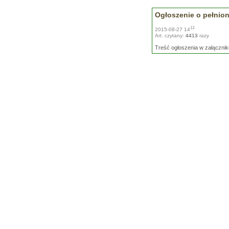
Ogłoszenie o pełnio
13
2015-08-27 14
Art. czytany:
4413
razy
Treść ogłoszenia w załącznik