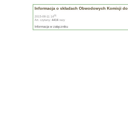
Informacja o składach Obwodowych Komisji d
01
2015-08-11 14
Art. czytany:
4416
razy
Informacja w załączniku