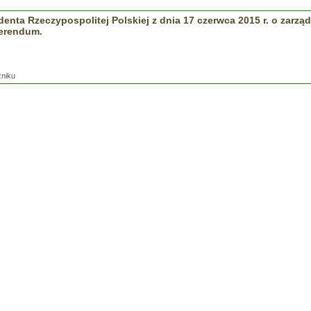
enta Rzeczypospolitej Polskiej z dnia 17 czerwca 2015 r. o zarzą
erendum.
zniku