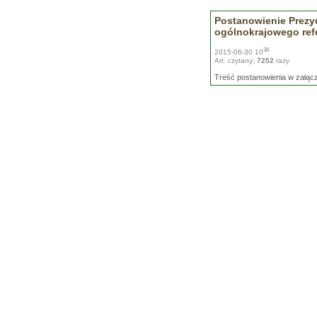
Postanowienie Prezyd
ogólnokrajowego ref
38
2015-06-30 10
Art. czytany:
7252
razy
Treść postanowienia w załąc