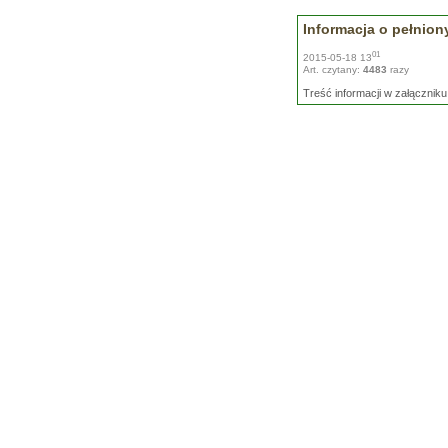
Informacja o pełnion
01
2015-05-18 13
Art. czytany:
4483
razy
Treść informacji w załączniku