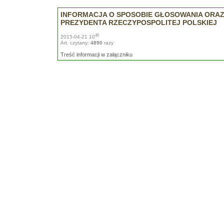
INFORMACJA O SPOSOBIE GŁOSOWANIA ORA
PREZYDENTA RZECZYPOSPOLITEJ POLSKIEJ
40
2015-04-21 10
Art. czytany:
4890
razy
Treść informacji w załączniku