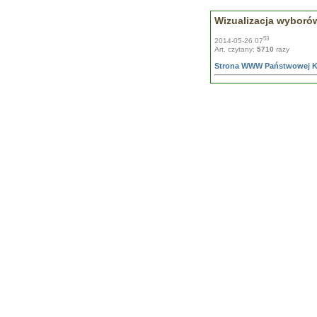
Wizualizacja wyboró
53
2014-05-26 07
Art. czytany:
5710
razy
Strona WWW Państwowej Ko