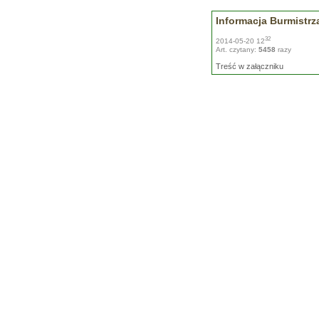
Informacja Burmistrz
32
2014-05-20 12
Art. czytany:
5458
razy
Treść w załączniku