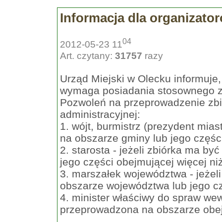
Informacja dla organizato
04
2012-05-23 11
Art. czytany:
31757
razy
Urząd Miejski w Olecku informuje,
wymaga posiadania stosownego z
Pozwoleń na przeprowadzenie zbió
administracyjnej:
1. wójt, burmistrz (prezydent mia
na obszarze gminy lub jego częśc
2. starosta - jeżeli zbiórka ma b
jego części obejmującej więcej ni
3. marszałek województwa - jeżel
obszarze województwa lub jego cz
4. minister właściwy do spraw wew
przeprowadzona na obszarze obe