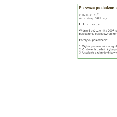
Pierwsze posiedzeni
31
2007-09-26 15
Art. czytany:
9625
razy
I n f o r m a c j a
W dniu 5 października 2007 ro
posiedzenie obwodowych kom
Porządek posiedzenia:
1. Wybór przewodniczącego ko
2. Omówienie zadań i trybu p
3. Ustalenie zadań do dnia w