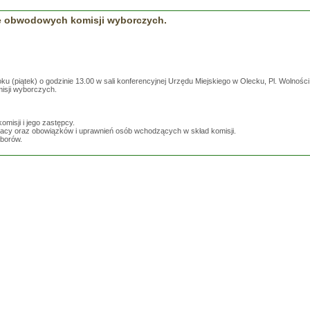
e obwodowych komisji wyborczych.
ku (piątek) o godzinie 13.00 w sali konferencyjnej Urzędu Miejskiego w Olecku, Pl. Wolnośc
isji wyborczych.
misji i jego zastępcy.
racy oraz obowiązków i uprawnień osób wchodzących w skład komisji.
yborów.