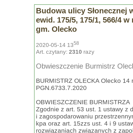
Budowa ulicy Słonecznej w
ewid. 175/5, 175/1, 566/4 w
gm. Olecko
58
2020-05-14 13
Art. czytany:
2310
razy
Obwieszczenie Burmistrz Olec
BURMISTRZ OLECKA Olecko 14 m
PGN.6733.7.2020
OBWIESZCZENIE BURMISTRZA
Zgodnie z art. 53 ust. 1 ustawy z
i zagospodarowaniu przestrzennym 
kpa oraz art. 15zzs ust. 4 i 9 ust
rozwiązaniach związanych z zapo