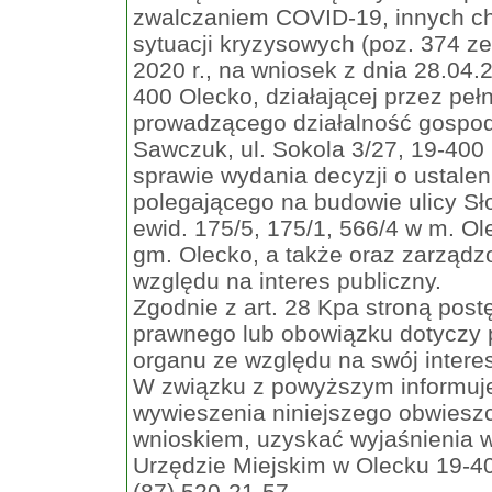
zwalczaniem COVID-19, innych c
sytuacji kryzysowych (poz. 374 z
2020 r., na wniosek z dnia 28.04.
400 Olecko, działającej przez p
prowadzącego działalność gospo
Sawczuk, ul. Sokola 3/27, 19-400
sprawie wydania decyzji o ustaleni
polegającego na budowie ulicy Sł
ewid. 175/5, 175/1, 566/4 w m. Ol
gm. Olecko, a także oraz zarządzo
względu na interes publiczny.
Zgodnie z art. 28 Kpa stroną post
prawnego lub obowiązku dotyczy 
organu ze względu na swój intere
W związku z powyższym informuje 
wywieszenia niniejszego obwiesz
wnioskiem, uzyskać wyjaśnienia w
Urzędzie Miejskim w Olecku 19-400
(87) 520-21-57