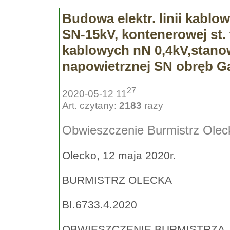
Budowa elektr. linii kabl
SN-15kV, kontenerowej st. tr
kablowych nN 0,4kV,stanow
napowietrznej SN obręb G
27
2020-05-12 11
Art. czytany:
2183
razy
Obwieszczenie Burmistrz Olec
Olecko, 12 maja 2020r.
BURMISTRZ OLECKA
BI.6733.4.2020
OBWIESZCZENIE BURMISTRZA