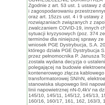
Zgodnie z art. 53 ust. 1 ustawy z
i zagospodarowaniu przestrzennym 
oraz art. 15zzs ust. 4 i 9 ustawy 
rozwiązaniach związanych z zapo
zwalczaniem COVID-19, innych c
sytuacji kryzysowych (poz. 374 z
terminów dla niniejszej sprawy ze
wniosek PGE Dystrybucja, S.A. 20-
którego działa PGE Dystrybucja S
przez pełnomocnika P. Janusza To
została wydana decyzja o ustaleniu
polegającej na budowie elektroen
kontenerowego złącza kablowego 
transformatorowej SN/nN, elektroe
stanowiska słupowego linii napow
linii napowietrznej nN-0,4kV na dz
145/10, 145/11, 145/12, 145/13, 1
160/16, 160/17, 161, 162, 163/3, 1